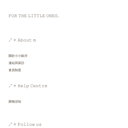
𝙵𝙾𝚁 𝚃𝙷𝙴 𝙻𝙸𝚃𝚃𝙻𝙴 𝙾𝙽𝙴𝚂.
⸝⁺ ✧ 𝙰𝚋𝚘𝚞𝚝 𝚖
關於小小銀河
連結與探訪
會員制度
⸝⁺ ✧ 𝙷𝚎𝚕𝚙 𝙲𝚎𝚗𝚝𝚛𝚎
購物須知
⸝⁺ ✧ 𝙵𝚘𝚕𝚕𝚘𝚠 𝚞𝚜