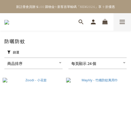
新註冊會員贈 $𝟷𝟶𝟶 購物金✨新客首單輸碼「𝙽𝙴𝚆𝟸𝟶𝟸𝟼」享 𝟿 折優惠
\ Welcome to 𝙻𝚒𝚝𝚝𝚕𝚎 𝙼𝚒𝚕𝚔𝚢 𝚆𝚊𝚢  ✨ For the Little Ones. /
全館單筆消費滿 $𝟹𝟶𝟶𝟶 即享免運 ⸝⁺ ✧ 台灣地區限定
\ Welcome to 𝙻𝚒𝚝𝚝𝚕𝚎 𝙼𝚒𝚕𝚔𝚢 𝚆𝚊𝚢  ✨ For the Little Ones. /
防曬防蚊
篩選
商品排序
每頁顯示 24 個