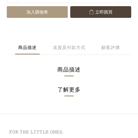
加入購物車
立即購買
商品描述
送貨及付款方式
顧客評價
商品描述
了解更多
𝙵𝙾𝚁 𝚃𝙷𝙴 𝙻𝙸𝚃𝚃𝙻𝙴 𝙾𝙽𝙴𝚂.