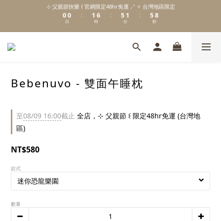
1
1
2
7
6
2
6
⊹ 父親節快樂 ꒰ 官網限定48hr免運 ⸝⁺ ✧ 台灣地區限定
8
\ Welcome to 𝙻𝚒𝚝𝚝𝚕𝚎 𝙼𝚒𝚕𝚔𝚢 𝚆𝚊𝚢  ✨ For the Little Ones. /
0
0
1
6
5
1
5
:
:
:
7
日
時
分
秒
0
5
4
0
4
6
4
3
3
5
3
2
2
新註冊會員贈 $𝟷𝟶𝟶 購物金✨新客首單輸碼「𝙽𝙴𝚆𝟸𝟶𝟸𝟼」享 𝟿 折優惠
4
2
1
1
3
1
0
0
2
0
1
\ Welcome to 𝙻𝚒𝚝𝚝𝚕𝚎 𝙼𝚒𝚕𝚔𝚢 𝚆𝚊𝚢  ✨ For the Little Ones. /
Bebenuvo - 雙面午睡枕
0
至
08/09 16:00
截止
全店，⊹ 父親節 ꒰ 限定48hr免運 (台灣地
區)
NT$580
款式
數量