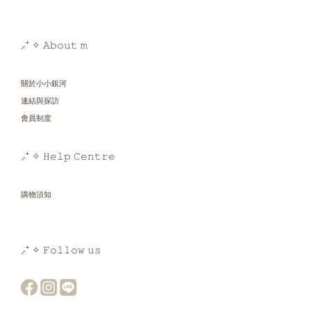
⸝⁺ ✧ 𝙰𝚋𝚘𝚞𝚝 𝚖
關於小小銀河
連結與探訪
會員制度
⸝⁺ ✧ 𝙷𝚎𝚕𝚙 𝙲𝚎𝚗𝚝𝚛𝚎
購物須知
⸝⁺ ✧ 𝙵𝚘𝚕𝚕𝚘𝚠 𝚞𝚜