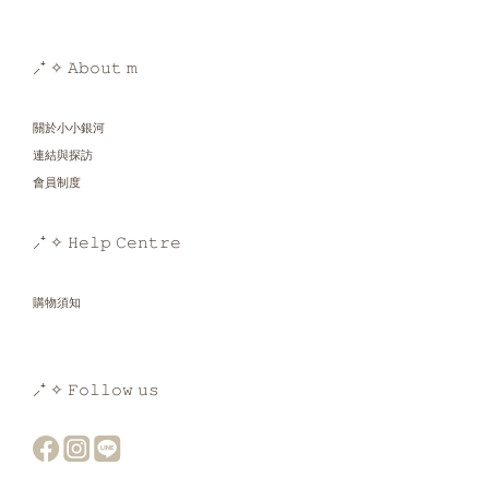
⸝⁺ ✧ 𝙰𝚋𝚘𝚞𝚝 𝚖
關於小小銀河
連結與探訪
會員制度
⸝⁺ ✧ 𝙷𝚎𝚕𝚙 𝙲𝚎𝚗𝚝𝚛𝚎
購物須知
⸝⁺ ✧ 𝙵𝚘𝚕𝚕𝚘𝚠 𝚞𝚜