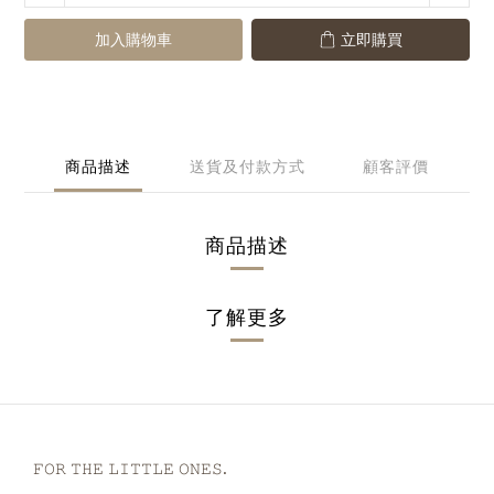
加入購物車
立即購買
商品描述
送貨及付款方式
顧客評價
商品描述
了解更多
𝙵𝙾𝚁 𝚃𝙷𝙴 𝙻𝙸𝚃𝚃𝙻𝙴 𝙾𝙽𝙴𝚂.