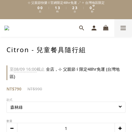
1
1
2
4
3
4
1
6
⊹ 父親節快樂 ꒰ 官網限定48hr免運 ⸝⁺ ✧ 台灣地區限定
0
0
1
3
2
3
0
5
:
:
:
\ Welcome to 𝙻𝚒𝚝𝚝𝚕𝚎 𝙼𝚒𝚕𝚔𝚢 𝚆𝚊𝚢  ✨ For the Little Ones. /
日
時
分
秒
0
2
1
2
4
1
0
1
3
0
0
2
新註冊會員贈 $𝟷𝟶𝟶 購物金✨新客首單輸碼「𝙽𝙴𝚆𝟸𝟶𝟸𝟼」享 𝟿 折優惠
1
0
\ Welcome to 𝙻𝚒𝚝𝚝𝚕𝚎 𝙼𝚒𝚕𝚔𝚢 𝚆𝚊𝚢  ✨ For the Little Ones. /
Citron - 兒童餐具隨行組
至
08/09 16:00
截止
全店，⊹ 父親節 ꒰ 限定48hr免運 (台灣地
區)
NT$790
NT$990
款式
數量