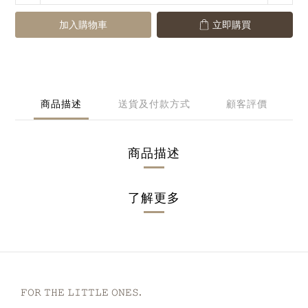
加入購物車
立即購買
商品描述
送貨及付款方式
顧客評價
商品描述
了解更多
𝙵𝙾𝚁 𝚃𝙷𝙴 𝙻𝙸𝚃𝚃𝙻𝙴 𝙾𝙽𝙴𝚂.