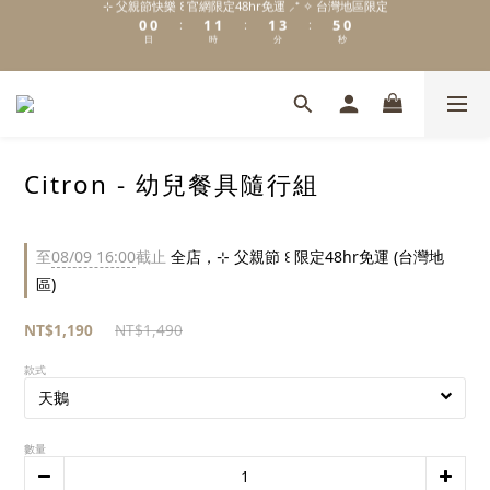
0
0
1
1
1
3
5
0
:
:
:
\ Welcome to 𝙻𝚒𝚝𝚝𝚕𝚎 𝙼𝚒𝚕𝚔𝚢 𝚆𝚊𝚢  ✨ For the Little Ones. /
日
時
分
秒
0
0
0
2
4
1
3
0
2
新註冊會員贈 $𝟷𝟶𝟶 購物金✨新客首單輸碼「𝙽𝙴𝚆𝟸𝟶𝟸𝟼」享 𝟿 折優惠
1
0
\ Welcome to 𝙻𝚒𝚝𝚝𝚕𝚎 𝙼𝚒𝚕𝚔𝚢 𝚆𝚊𝚢  ✨ For the Little Ones. /
Citron - 幼兒餐具隨行組
至
08/09 16:00
截止
全店，⊹ 父親節 ꒰ 限定48hr免運 (台灣地
區)
NT$1,190
NT$1,490
款式
數量