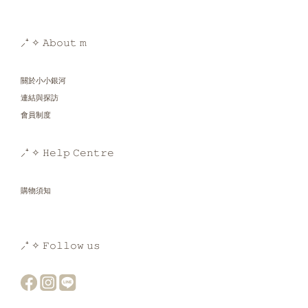
⸝⁺ ✧ 𝙰𝚋𝚘𝚞𝚝 𝚖
關於小小銀河
連結與探訪
會員制度
⸝⁺ ✧ 𝙷𝚎𝚕𝚙 𝙲𝚎𝚗𝚝𝚛𝚎
購物須知
⸝⁺ ✧ 𝙵𝚘𝚕𝚕𝚘𝚠 𝚞𝚜