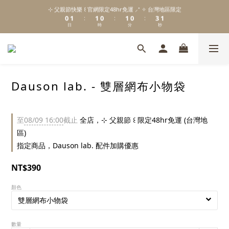
1
2
2
1
2
1
4
2
⊹ 父親節快樂 ꒰ 官網限定48hr免運 ⸝⁺ ✧ 台灣地區限定
\ Welcome to 𝙻𝚒𝚝𝚝𝚕𝚎 𝙼𝚒𝚕𝚔𝚢 𝚆𝚊𝚢  ✨ For the Little Ones. /
0
1
1
0
1
0
3
1
:
:
:
日
時
分
秒
0
0
0
2
0
1
0
新註冊會員贈 $𝟷𝟶𝟶 購物金✨新客首單輸碼「𝙽𝙴𝚆𝟸𝟶𝟸𝟼」享 𝟿 折優惠
Dauson lab. - 雙層網布小物袋
\ Welcome to 𝙻𝚒𝚝𝚝𝚕𝚎 𝙼𝚒𝚕𝚔𝚢 𝚆𝚊𝚢  ✨ For the Little Ones. /
至
08/09 16:00
截止
全店，⊹ 父親節 ꒰ 限定48hr免運 (台灣地
區)
指定商品，Dauson lab. 配件加購優惠
NT$390
顏色
數量