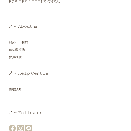
𝙵𝙾𝚁 𝚃𝙷𝙴 𝙻𝙸𝚃𝚃𝙻𝙴 𝙾𝙽𝙴𝚂.
⸝⁺ ✧ 𝙰𝚋𝚘𝚞𝚝 𝚖
關於小小銀河
連結與探訪
會員制度
⸝⁺ ✧ 𝙷𝚎𝚕𝚙 𝙲𝚎𝚗𝚝𝚛𝚎
購物須知
⸝⁺ ✧ 𝙵𝚘𝚕𝚕𝚘𝚠 𝚞𝚜