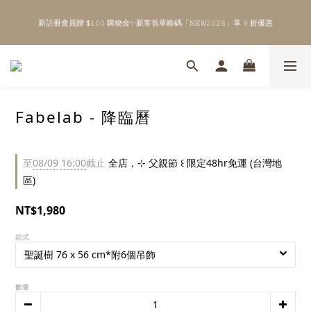
5
3
0
0
5
\ Welcome to 𝙻𝚒𝚝𝚝𝚕𝚎 𝙼𝚒𝚕𝚔𝚢 𝚆𝚊𝚢  ✨ For the Little Ones. /
4
2
4
新註冊會員贈 $𝟷𝟶𝟶 購物金✨新客首單輸碼「𝙽𝙴𝚆𝟸𝟶𝟸𝟼」享 𝟿 折優惠
3
1
3
2
0
2
1
1
0
0
\ Welcome to 𝙻𝚒𝚝𝚝𝚕𝚎 𝙼𝚒𝚕𝚔𝚢 𝚆𝚊𝚢  ✨ For the Little Ones. /
Fabelab - 降臨曆
至
08/09 16:00
截止
全店，⊹ 父親節 ꒰ 限定48hr免運 (台灣地
區)
NT$1,980
款式
數量