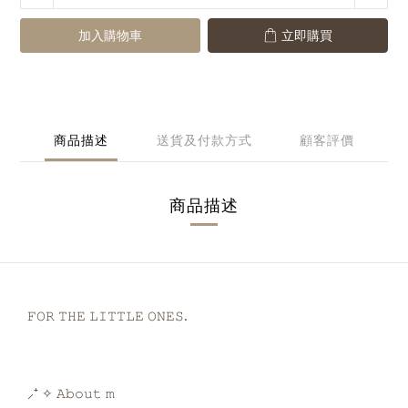
加入購物車
立即購買
商品描述
送貨及付款方式
顧客評價
商品描述
𝙵𝙾𝚁 𝚃𝙷𝙴 𝙻𝙸𝚃𝚃𝙻𝙴 𝙾𝙽𝙴𝚂.
⸝⁺ ✧ 𝙰𝚋𝚘𝚞𝚝 𝚖