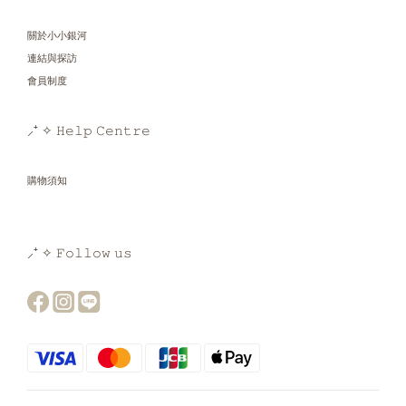
關於小小銀河
連結與探訪
會員制度
⸝⁺ ✧ 𝙷𝚎𝚕𝚙 𝙲𝚎𝚗𝚝𝚛𝚎
購物須知
⸝⁺ ✧ 𝙵𝚘𝚕𝚕𝚘𝚠 𝚞𝚜