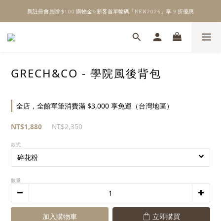
新註冊會員贈 $𝟷𝟶𝟶 購物金✨新客首單輸碼「𝙽𝙴𝚆𝟸𝟶𝟸𝟼」享 𝟿 折優惠
\ Welcome to 𝙻𝚒𝚝𝚝𝚕𝚎 𝙼𝚒𝚕𝚔𝚢 𝚆𝚊𝚢  ✨ For the Little Ones. /
全館單筆消費滿 $𝟹𝟶𝟶𝟶 即享免運 ⸝⁺ ✧ 台灣地區限定
\ Welcome to 𝙻𝚒𝚝𝚝𝚕𝚎 𝙼𝚒𝚕𝚔𝚢 𝚆𝚊𝚢  ✨ For the Little Ones. /
GRECH&CO - 學院風後背包
全店，全館單筆消費滿 $3,000 享免運（台灣地區）
NT$1,880
NT$2,350
款式
數量
加入購物車
立即購買