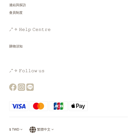
連結與探訪
會員制度
⸝⁺ ✧ 𝙷𝚎𝚕𝚙 𝙲𝚎𝚗𝚝𝚛𝚎
購物須知
⸝⁺ ✧ 𝙵𝚘𝚕𝚕𝚘𝚠 𝚞𝚜
$
TWD
繁體中文