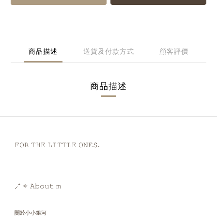
商品描述
送貨及付款方式
顧客評價
商品描述
𝙵𝙾𝚁 𝚃𝙷𝙴 𝙻𝙸𝚃𝚃𝙻𝙴 𝙾𝙽𝙴𝚂.
⸝⁺ ✧ 𝙰𝚋𝚘𝚞𝚝 𝚖
關於小小銀河