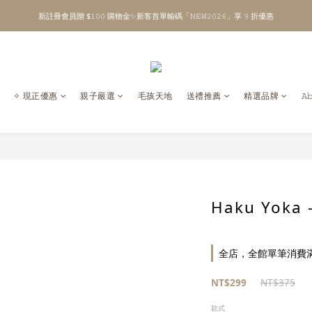
新註冊會員贈 $𝟷𝟶𝟶 購物金✨新客首單輸碼「𝙽𝙴𝚆𝟸𝟶𝟸𝟼」享 𝟿 折優惠
\ Welcome to 𝙻𝚒𝚝𝚝𝚕𝚎 𝙼𝚒𝚕𝚔𝚢 𝚆𝚊𝚢  ✨ For the Little Ones. /
全館單筆消費滿 $𝟹𝟶𝟶𝟶 即享免運 ⸝⁺ ✧ 台灣地區限定
\ Welcome to 𝙻𝚒𝚝𝚝𝚕𝚎 𝙼𝚒𝚕𝚔𝚢 𝚆𝚊𝚢  ✨ For the Little Ones. /
✧ 現正優惠
親子嚴選
毛孩天地
送禮推薦
精選品牌
𝙰
Haku Yok
全店，全館單筆消費滿 
NT$299
NT$375
款式