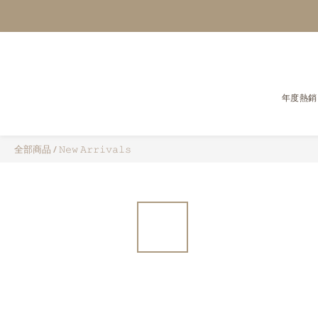
年度熱銷
全部商品
/
𝙽𝚎𝚠 𝙰𝚛𝚛𝚒𝚟𝚊𝚕𝚜