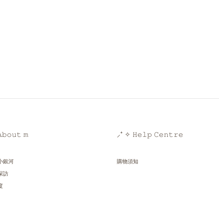
𝚋𝚘𝚞𝚝 𝚖
⸝⁺ ✧ 𝙷𝚎𝚕𝚙 𝙲𝚎𝚗𝚝𝚛𝚎
小銀河
購物須知
探訪
度