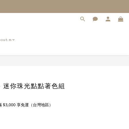
𝚘𝚞𝚝 𝚖
a - 迷你珠光點點著色組
$3,000 享免運（台灣地區）