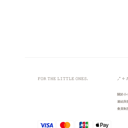
𝙵𝙾𝚁 𝚃𝙷𝙴 𝙻𝙸𝚃𝚃𝙻𝙴 𝙾𝙽𝙴𝚂.
⸝⁺ ✧ 𝙰
關於小
連結與
會員制