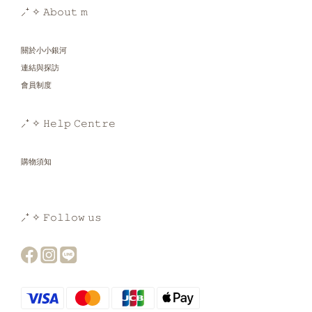
⸝⁺ ✧ 𝙰𝚋𝚘𝚞𝚝 𝚖
關於小小銀河
連結與探訪
會員制度
⸝⁺ ✧ 𝙷𝚎𝚕𝚙 𝙲𝚎𝚗𝚝𝚛𝚎
購物須知
⸝⁺ ✧ 𝙵𝚘𝚕𝚕𝚘𝚠 𝚞𝚜