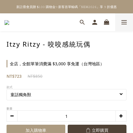
新註冊會員贈 $𝟷𝟶𝟶 購物金✨新客首單輸碼「𝙽𝙴𝚆𝟸𝟶𝟸𝟼」享 𝟿 折優惠
\ Welcome to 𝙻𝚒𝚝𝚝𝚕𝚎 𝙼𝚒𝚕𝚔𝚢 𝚆𝚊𝚢  ✨ For the Little Ones. /
全館單筆消費滿 $𝟹𝟶𝟶𝟶 即享免運 ⸝⁺ ✧ 台灣地區限定
\ Welcome to 𝙻𝚒𝚝𝚝𝚕𝚎 𝙼𝚒𝚕𝚔𝚢 𝚆𝚊𝚢  ✨ For the Little Ones. /
Itzy Ritzy - 咬咬感統玩偶
全店，全館單筆消費滿 $3,000 享免運（台灣地區）
NT$723
NT$850
款式
數量
加入購物車
立即購買