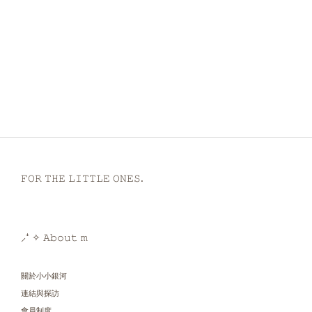
𝙵𝙾𝚁 𝚃𝙷𝙴 𝙻𝙸𝚃𝚃𝙻𝙴 𝙾𝙽𝙴𝚂.
⸝⁺ ✧ 𝙰𝚋𝚘𝚞𝚝 𝚖
關於小小銀河
連結與探訪
會員制度