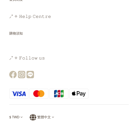
⸝⁺ ✧ 𝙷𝚎𝚕𝚙 𝙲𝚎𝚗𝚝𝚛𝚎
購物須知
⸝⁺ ✧ 𝙵𝚘𝚕𝚕𝚘𝚠 𝚞𝚜
$
TWD
繁體中文