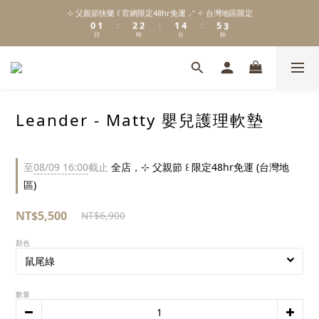
1
2
3
3
2
5
6
4
⊹ 父親節快樂 ꒰ 官網限定48hr免運 ⸝⁺ ✧ 台灣地區限定
\ Welcome to 𝙻𝚒𝚝𝚝𝚕𝚎 𝙼𝚒𝚕𝚔𝚢 𝚆𝚊𝚢  ✨ For the Little Ones. /
0
1
2
2
1
4
5
3
:
:
:
日
時
分
秒
0
1
1
0
3
4
2
0
0
2
3
1
1
2
0
新註冊會員贈 $𝟷𝟶𝟶 購物金✨新客首單輸碼「𝙽𝙴𝚆𝟸𝟶𝟸𝟼」享 𝟿 折優惠
0
1
0
Leander - Matty 嬰兒護理軟墊
\ Welcome to 𝙻𝚒𝚝𝚝𝚕𝚎 𝙼𝚒𝚕𝚔𝚢 𝚆𝚊𝚢  ✨ For the Little Ones. /
至
08/09 16:00
截止
全店，⊹ 父親節 ꒰ 限定48hr免運 (台灣地
區)
NT$5,500
NT$6,900
顏色
數量