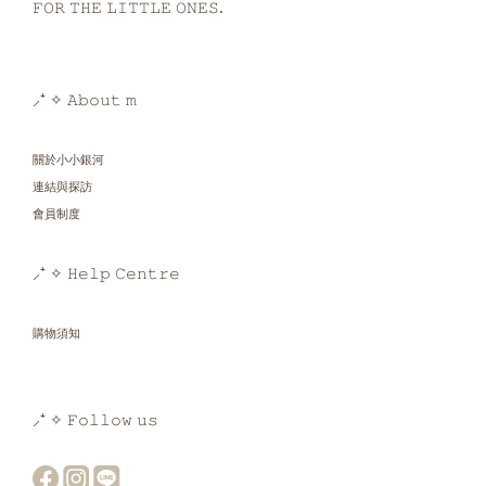
𝙵𝙾𝚁 𝚃𝙷𝙴 𝙻𝙸𝚃𝚃𝙻𝙴 𝙾𝙽𝙴𝚂.
⸝⁺ ✧ 𝙰𝚋𝚘𝚞𝚝 𝚖
關於小小銀河
連結與探訪
會員制度
⸝⁺ ✧ 𝙷𝚎𝚕𝚙 𝙲𝚎𝚗𝚝𝚛𝚎
購物須知
⸝⁺ ✧ 𝙵𝚘𝚕𝚕𝚘𝚠 𝚞𝚜