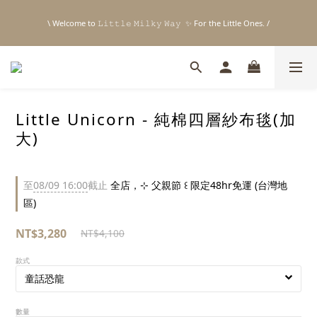
5
6
6
5
5
9
\ Welcome to 𝙻𝚒𝚝𝚝𝚕𝚎 𝙼𝚒𝚕𝚔𝚢 𝚆𝚊𝚢  ✨ For the Little Ones. /
4
5
5
4
4
8
\ Welcome to 𝙻𝚒𝚝𝚝𝚕𝚎 𝙼𝚒𝚕𝚔𝚢 𝚆𝚊𝚢  ✨ For the Little Ones. /
3
4
4
3
3
7
2
3
3
9
2
2
6
1
2
2
8
1
1
5
⊹ 父親節快樂 ꒰ 官網限定48hr免運 ⸝⁺ ✧ 台灣地區限定
0
1
1
7
0
0
4
9
:
:
:
日
時
分
秒
0
0
6
3
8
5
2
7
4
1
6
Little Unicorn - 純棉四層紗布毯(加
新註冊會員贈 $𝟷𝟶𝟶 購物金✨新客首單輸碼「𝙽𝙴𝚆𝟸𝟶𝟸𝟼」享 𝟿 折優惠
3
0
5
大)
2
4
1
3
0
2
\ Welcome to 𝙻𝚒𝚝𝚝𝚕𝚎 𝙼𝚒𝚕𝚔𝚢 𝚆𝚊𝚢  ✨ For the Little Ones. /
1
至
08/09 16:00
截止
全店，⊹ 父親節 ꒰ 限定48hr免運 (台灣地
0
區)
NT$3,280
NT$4,100
款式
數量