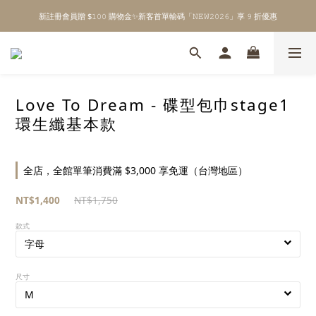
新註冊會員贈 $𝟷𝟶𝟶 購物金✨新客首單輸碼「𝙽𝙴𝚆𝟸𝟶𝟸𝟼」享 𝟿 折優惠
\ Welcome to 𝙻𝚒𝚝𝚝𝚕𝚎 𝙼𝚒𝚕𝚔𝚢 𝚆𝚊𝚢  ✨ For the Little Ones. /
全館單筆消費滿 $𝟹𝟶𝟶𝟶 即享免運 ⸝⁺ ✧ 台灣地區限定
\ Welcome to 𝙻𝚒𝚝𝚝𝚕𝚎 𝙼𝚒𝚕𝚔𝚢 𝚆𝚊𝚢  ✨ For the Little Ones. /
Love To Dream - 碟型包巾stage1
環生纖基本款
全店，全館單筆消費滿 $3,000 享免運（台灣地區）
NT$1,400
NT$1,750
款式
尺寸