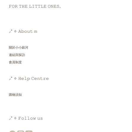
𝙵𝙾𝚁 𝚃𝙷𝙴 𝙻𝙸𝚃𝚃𝙻𝙴 𝙾𝙽𝙴𝚂.
⸝⁺ ✧ 𝙰𝚋𝚘𝚞𝚝 𝚖
關於小小銀河
連結與探訪
會員制度
⸝⁺ ✧ 𝙷𝚎𝚕𝚙 𝙲𝚎𝚗𝚝𝚛𝚎
購物須知
⸝⁺ ✧ 𝙵𝚘𝚕𝚕𝚘𝚠 𝚞𝚜