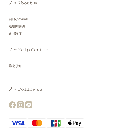
⸝⁺ ✧ 𝙰𝚋𝚘𝚞𝚝 𝚖
關於小小銀河
連結與探訪
會員制度
⸝⁺ ✧ 𝙷𝚎𝚕𝚙 𝙲𝚎𝚗𝚝𝚛𝚎
購物須知
⸝⁺ ✧ 𝙵𝚘𝚕𝚕𝚘𝚠 𝚞𝚜