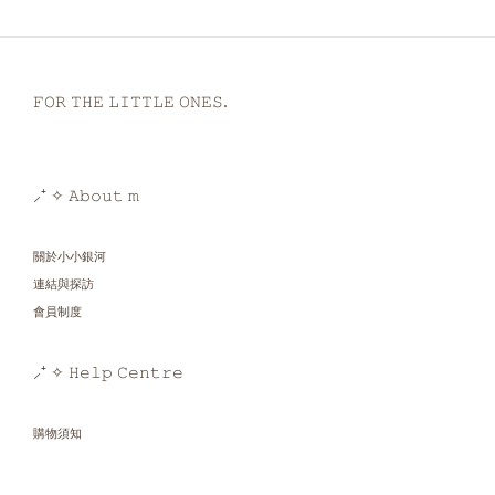
𝙵𝙾𝚁 𝚃𝙷𝙴 𝙻𝙸𝚃𝚃𝙻𝙴 𝙾𝙽𝙴𝚂.
⸝⁺ ✧ 𝙰𝚋𝚘𝚞𝚝 𝚖
關於小小銀河
連結與探訪
會員制度
⸝⁺ ✧ 𝙷𝚎𝚕𝚙 𝙲𝚎𝚗𝚝𝚛𝚎
購物須知