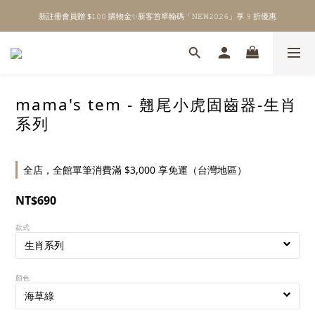
新註冊會員贈 $𝟷𝟶𝟶 購物金✨新客首單輸碼「𝙽𝙴𝚆𝟸𝟶𝟸𝟼」享 𝟿 折優惠
\ Welcome to 𝙻𝚒𝚝𝚝𝚕𝚎 𝙼𝚒𝚕𝚔𝚢 𝚆𝚊𝚢  ✨ For the Little Ones. /
全館單筆消費滿 $𝟹𝟶𝟶𝟶 即享免運 ⸝⁺ ✧ 台灣地區限定
\ Welcome to 𝙻𝚒𝚝𝚝𝚕𝚎 𝙼𝚒𝚕𝚔𝚢 𝚆𝚊𝚢  ✨ For the Little Ones. /
mama's tem - 翹尾小虎固齒器-生肖
系列
全店，全館單筆消費滿 $3,000 享免運（台灣地區）
NT$690
款式
顏色