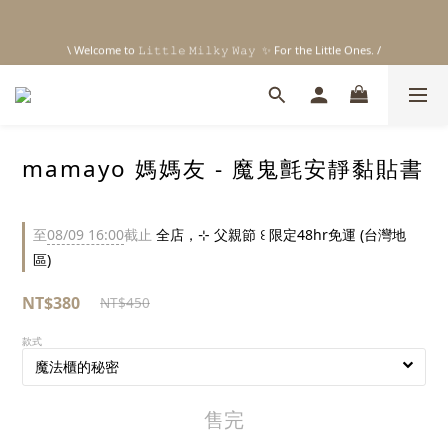
3
0
\ Welcome to 𝙻𝚒𝚝𝚝𝚕𝚎 𝙼𝚒𝚕𝚔𝚢 𝚆𝚊𝚢  ✨ For the Little Ones. /
2
1
\ Welcome to 𝙻𝚒𝚝𝚝𝚕𝚎 𝙼𝚒𝚕𝚔𝚢 𝚆𝚊𝚢  ✨ For the Little Ones. /
0
mamayo 媽媽友 - 魔鬼氈安靜黏貼書
至
08/09 16:00
截止
全店，⊹ 父親節 ꒰ 限定48hr免運 (台灣地
區)
NT$380
NT$450
款式
售完