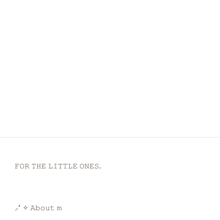
𝙵𝙾𝚁 𝚃𝙷𝙴 𝙻𝙸𝚃𝚃𝙻𝙴 𝙾𝙽𝙴𝚂.
⸝⁺ ✧ 𝙰𝚋𝚘𝚞𝚝 𝚖