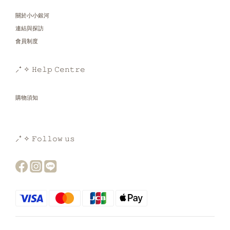
關於小小銀河
連結與探訪
會員制度
⸝⁺ ✧ 𝙷𝚎𝚕𝚙 𝙲𝚎𝚗𝚝𝚛𝚎
購物須知
⸝⁺ ✧ 𝙵𝚘𝚕𝚕𝚘𝚠 𝚞𝚜