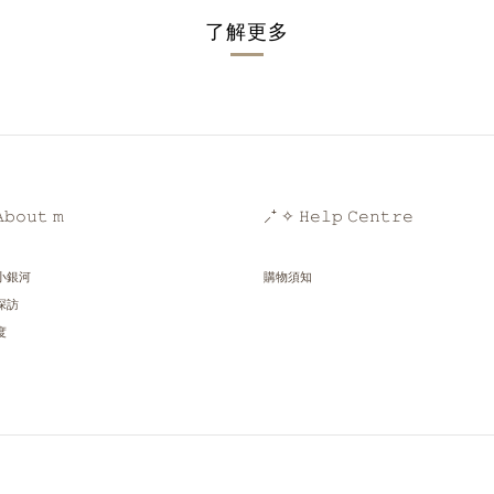
了解更多
𝚋𝚘𝚞𝚝 𝚖
⸝⁺ ✧ 𝙷𝚎𝚕𝚙 𝙲𝚎𝚗𝚝𝚛𝚎
小銀河
購物須知
探訪
度