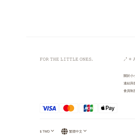
𝙵𝙾𝚁 𝚃𝙷𝙴 𝙻𝙸𝚃𝚃𝙻𝙴 𝙾𝙽𝙴𝚂.
⸝⁺ ✧ 𝙰
關於小
連結與
會員制
$
TWD
繁體中文