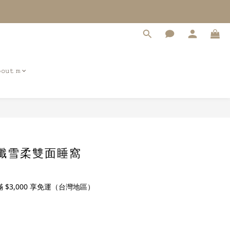
𝚘𝚞𝚝 𝚖
立即購買
- 竹纖雪柔雙面睡窩
$3,000 享免運（台灣地區）