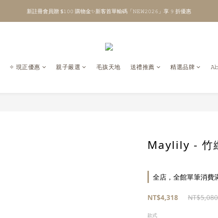
新註冊會員贈 $𝟷𝟶𝟶 購物金✨新客首單輸碼「𝙽𝙴𝚆𝟸𝟶𝟸𝟼」享 𝟿 折優惠
\ Welcome to 𝙻𝚒𝚝𝚝𝚕𝚎 𝙼𝚒𝚕𝚔𝚢 𝚆𝚊𝚢  ✨ For the Little Ones. /
全館單筆消費滿 $𝟹𝟶𝟶𝟶 即享免運 ⸝⁺ ✧ 台灣地區限定
\ Welcome to 𝙻𝚒𝚝𝚝𝚕𝚎 𝙼𝚒𝚕𝚔𝚢 𝚆𝚊𝚢  ✨ For the Little Ones. /
✧ 現正優惠
親子嚴選
毛孩天地
送禮推薦
精選品牌
𝙰
Maylily 
全店，全館單筆消費滿 
NT$4,318
NT$5,080
款式