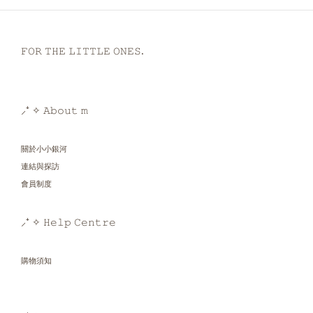
𝙵𝙾𝚁 𝚃𝙷𝙴 𝙻𝙸𝚃𝚃𝙻𝙴 𝙾𝙽𝙴𝚂.
⸝⁺ ✧ 𝙰𝚋𝚘𝚞𝚝 𝚖
關於小小銀河
連結與探訪
會員制度
⸝⁺ ✧ 𝙷𝚎𝚕𝚙 𝙲𝚎𝚗𝚝𝚛𝚎
購物須知