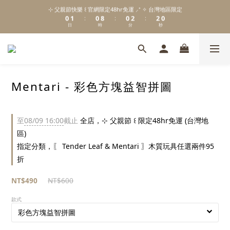
6
3
1
2
1
9
1
3
⊹ 父親節快樂 ꒰ 官網限定48hr免運 ⸝⁺ ✧ 台灣地區限定
\ Welcome to 𝙻𝚒𝚝𝚝𝚕𝚎 𝙼𝚒𝚕𝚔𝚢 𝚆𝚊𝚢  ✨ For the Little Ones. /
5
2
0
1
0
8
0
2
:
:
:
4
1
日
時
分
秒
0
7
1
3
0
6
0
2
5
新註冊會員贈 $𝟷𝟶𝟶 購物金✨新客首單輸碼「𝙽𝙴𝚆𝟸𝟶𝟸𝟼」享 𝟿 折優惠
1
4
0
3
2
Mentari - 彩色方塊益智拼圖
1
\ Welcome to 𝙻𝚒𝚝𝚝𝚕𝚎 𝙼𝚒𝚕𝚔𝚢 𝚆𝚊𝚢  ✨ For the Little Ones. /
0
至
08/09 16:00
截止
全店，⊹ 父親節 ꒰ 限定48hr免運 (台灣地
區)
指定分類，〖 Tender Leaf & Mentari 〗木質玩具任選兩件95
折
NT$490
NT$600
款式