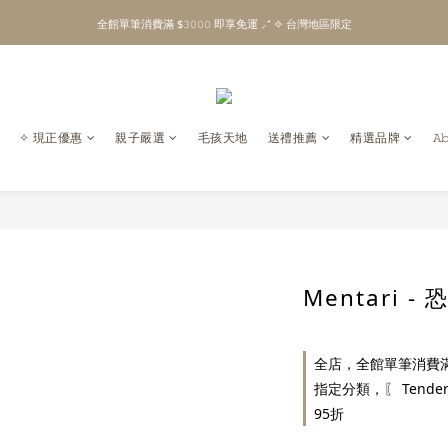
\ Welcome to 𝙻𝚒𝚝𝚝𝚕𝚎 𝙼𝚒𝚕𝚔𝚢 𝚆𝚊𝚢  ✨ For the Little Ones. /
全館單筆消費滿 $𝟹𝟶𝟶𝟶 即享免運 ⸝⁺ ✧ 台灣地區限定
\ Welcome to 𝙻𝚒𝚝𝚝𝚕𝚎 𝙼𝚒𝚕𝚔𝚢 𝚆𝚊𝚢  ✨ For the Little Ones. /
✧ 現正優惠
親子嚴選
毛孩天地
送禮推薦
精選品牌
𝙰
Mentari 
全店，全館單筆消費滿 
指定分類，〖 Tender
95折