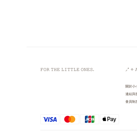
𝙵𝙾𝚁 𝚃𝙷𝙴 𝙻𝙸𝚃𝚃𝙻𝙴 𝙾𝙽𝙴𝚂.
⸝⁺ ✧ 𝙰
關於小
連結與
會員制