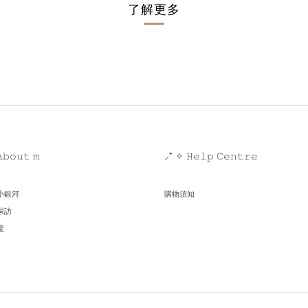
了解更多
𝚋𝚘𝚞𝚝 𝚖
⸝⁺ ✧ 𝙷𝚎𝚕𝚙 𝙲𝚎𝚗𝚝𝚛𝚎
小銀河
購物須知
探訪
度