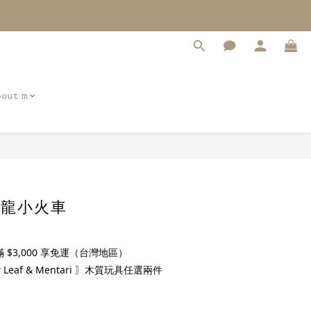
𝚘𝚞𝚝 𝚖
立即購買
- 恐龍小火車
$3,000 享免運（台灣地區）
 Leaf & Mentari 〗木質玩具任選兩件