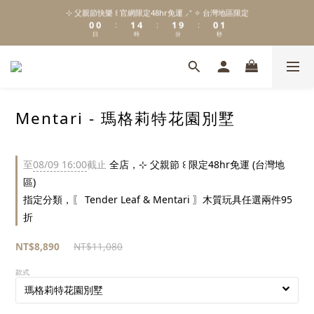
1
1
2
5
2
1
2
⊹ 父親節快樂 ꒰ 官網限定48hr免運 ⸝⁺ ✧ 台灣地區限定
\ Welcome to 𝙻𝚒𝚝𝚝𝚕𝚎 𝙼𝚒𝚕𝚔𝚢 𝚆𝚊𝚢  ✨ For the Little Ones. /
0
0
1
4
1
9
0
1
:
:
:
日
時
分
秒
0
3
0
8
0
2
7
1
6
新註冊會員贈 $𝟷𝟶𝟶 購物金✨新客首單輸碼「𝙽𝙴𝚆𝟸𝟶𝟸𝟼」享 𝟿 折優惠
0
5
4
3
Mentari - 瑪格莉特花園別墅
2
\ Welcome to 𝙻𝚒𝚝𝚝𝚕𝚎 𝙼𝚒𝚕𝚔𝚢 𝚆𝚊𝚢  ✨ For the Little Ones. /
1
0
至
08/09 16:00
截止
全店，⊹ 父親節 ꒰ 限定48hr免運 (台灣地
區)
指定分類，〖 Tender Leaf & Mentari 〗木質玩具任選兩件95
折
NT$8,890
NT$11,080
款式