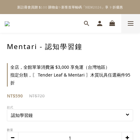
新註冊會員贈 $𝟷𝟶𝟶 購物金✨新客首單輸碼「𝙽𝙴𝚆𝟸𝟶𝟸𝟼」享 𝟿 折優惠
\ Welcome to 𝙻𝚒𝚝𝚝𝚕𝚎 𝙼𝚒𝚕𝚔𝚢 𝚆𝚊𝚢  ✨ For the Little Ones. /
全館單筆消費滿 $𝟹𝟶𝟶𝟶 即享免運 ⸝⁺ ✧ 台灣地區限定
\ Welcome to 𝙻𝚒𝚝𝚝𝚕𝚎 𝙼𝚒𝚕𝚔𝚢 𝚆𝚊𝚢  ✨ For the Little Ones. /
Mentari - 認知學習鐘
全店，全館單筆消費滿 $3,000 享免運（台灣地區）
指定分類，〖 Tender Leaf & Mentari 〗木質玩具任選兩件95
折
NT$590
NT$720
款式
數量