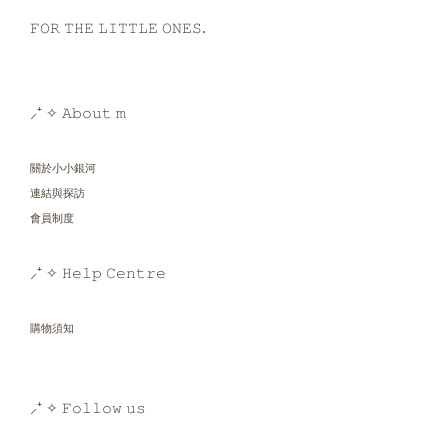
𝙵𝙾𝚁 𝚃𝙷𝙴 𝙻𝙸𝚃𝚃𝙻𝙴 𝙾𝙽𝙴𝚂.
⸝⁺ ✧ 𝙰𝚋𝚘𝚞𝚝 𝚖
關於小小銀河
連結與探訪
會員制度
⸝⁺ ✧ 𝙷𝚎𝚕𝚙 𝙲𝚎𝚗𝚝𝚛𝚎
購物須知
⸝⁺ ✧ 𝙵𝚘𝚕𝚕𝚘𝚠 𝚞𝚜