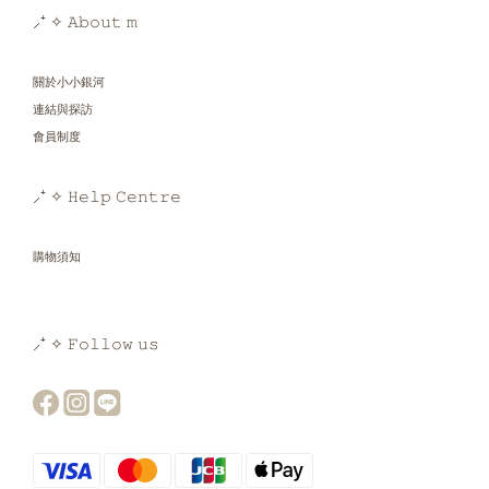
⸝⁺ ✧ 𝙰𝚋𝚘𝚞𝚝 𝚖
關於小小銀河
連結與探訪
會員制度
⸝⁺ ✧ 𝙷𝚎𝚕𝚙 𝙲𝚎𝚗𝚝𝚛𝚎
購物須知
⸝⁺ ✧ 𝙵𝚘𝚕𝚕𝚘𝚠 𝚞𝚜