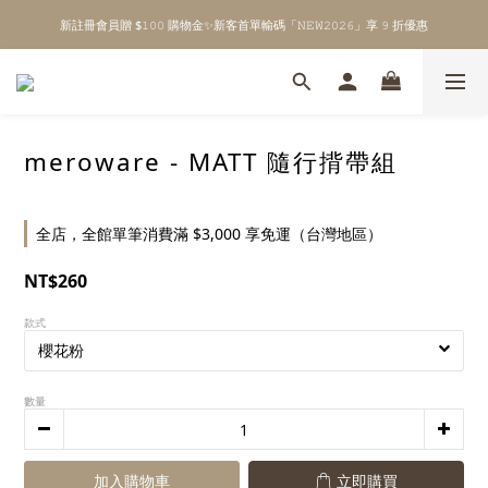
新註冊會員贈 $𝟷𝟶𝟶 購物金✨新客首單輸碼「𝙽𝙴𝚆𝟸𝟶𝟸𝟼」享 𝟿 折優惠
\ Welcome to 𝙻𝚒𝚝𝚝𝚕𝚎 𝙼𝚒𝚕𝚔𝚢 𝚆𝚊𝚢  ✨ For the Little Ones. /
全館單筆消費滿 $𝟹𝟶𝟶𝟶 即享免運 ⸝⁺ ✧ 台灣地區限定
\ Welcome to 𝙻𝚒𝚝𝚝𝚕𝚎 𝙼𝚒𝚕𝚔𝚢 𝚆𝚊𝚢  ✨ For the Little Ones. /
meroware - MATT 隨行揹帶組
全店，全館單筆消費滿 $3,000 享免運（台灣地區）
NT$260
款式
數量
加入購物車
立即購買