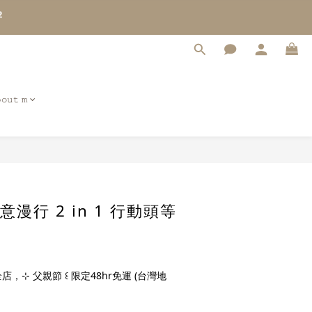
3
2
1
0
𝚘𝚞𝚝 𝚖
立即購買
 恣意漫行 2 in 1 行動頭等
店，⊹ 父親節 ꒰ 限定48hr免運 (台灣地