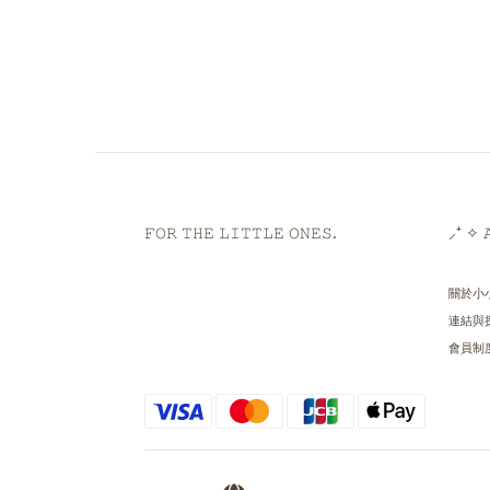
𝙵𝙾𝚁 𝚃𝙷𝙴 𝙻𝙸𝚃𝚃𝙻𝙴 𝙾𝙽𝙴𝚂.
⸝⁺ ✧ 𝙰
關於小
連結與
會員制