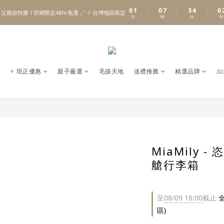
1
2
1
8
4
5
1
0
1
0
7
3
4
0
:
:
:
\ Welcome to 𝙻𝚒𝚝𝚝𝚕𝚎 𝙼𝚒𝚕𝚔𝚢 𝚆𝚊𝚢  ✨ For the Little Ones. /
 父親節快樂 ꒰ 官網限定48hr免運 ⸝⁺ ✧ 台灣地區限定
日
時
分
秒
0
6
2
3
5
1
2
4
0
1
新註冊會員贈 $𝟷𝟶𝟶 購物金✨新客首單輸碼「𝙽𝙴𝚆𝟸𝟶𝟸𝟼」享 𝟿 折優惠
3
0
2
\ Welcome to 𝙻𝚒𝚝𝚝𝚕𝚎 𝙼𝚒𝚕𝚔𝚢 𝚆𝚊𝚢  ✨ For the Little Ones. /
1
✧ 現正優惠
親子嚴選
毛孩天地
送禮推薦
精選品牌
𝙰
0
MiaMily -
艙行李箱
至
08/09 16:00
截止
全
區)