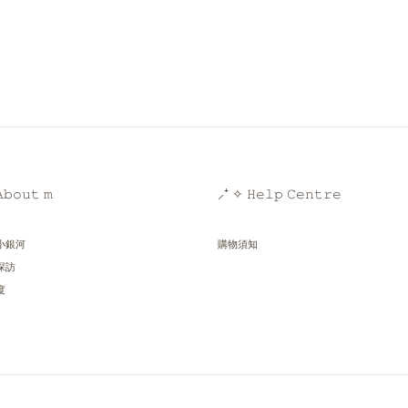
𝚋𝚘𝚞𝚝 𝚖
⸝⁺ ✧ 𝙷𝚎𝚕𝚙 𝙲𝚎𝚗𝚝𝚛𝚎
小銀河
購物須知
探訪
度