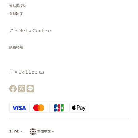
連結與探訪
會員制度
⸝⁺ ✧ 𝙷𝚎𝚕𝚙 𝙲𝚎𝚗𝚝𝚛𝚎
購物須知
⸝⁺ ✧ 𝙵𝚘𝚕𝚕𝚘𝚠 𝚞𝚜
$
TWD
繁體中文