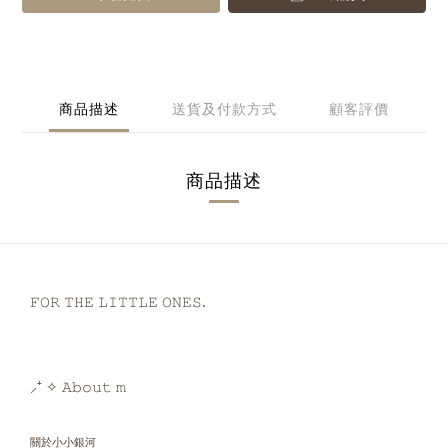
商品描述
送貨及付款方式
顧客評價
商品描述
𝙵𝙾𝚁 𝚃𝙷𝙴 𝙻𝙸𝚃𝚃𝙻𝙴 𝙾𝙽𝙴𝚂.
⸝⁺ ✧ 𝙰𝚋𝚘𝚞𝚝 𝚖
關於小小銀河