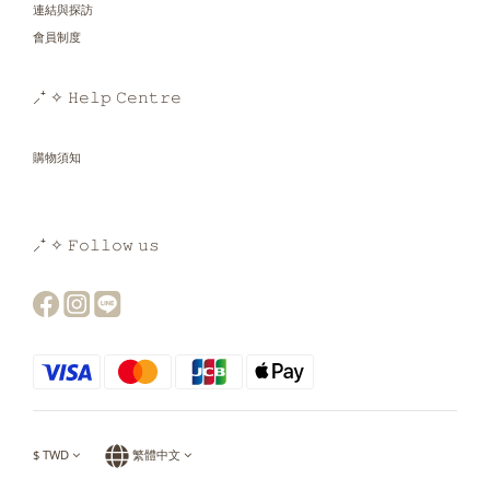
連結與探訪
會員制度
⸝⁺ ✧ 𝙷𝚎𝚕𝚙 𝙲𝚎𝚗𝚝𝚛𝚎
購物須知
⸝⁺ ✧ 𝙵𝚘𝚕𝚕𝚘𝚠 𝚞𝚜
$
TWD
繁體中文