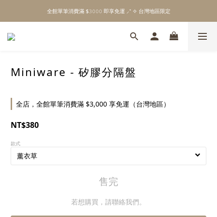
\ Welcome to 𝙻𝚒𝚝𝚝𝚕𝚎 𝙼𝚒𝚕𝚔𝚢 𝚆𝚊𝚢  ✨ For the Little Ones. /
全館單筆消費滿 $𝟹𝟶𝟶𝟶 即享免運 ⸝⁺ ✧ 台灣地區限定
\ Welcome to 𝙻𝚒𝚝𝚝𝚕𝚎 𝙼𝚒𝚕𝚔𝚢 𝚆𝚊𝚢  ✨ For the Little Ones. /
Miniware - 矽膠分隔盤
全店，全館單筆消費滿 $3,000 享免運（台灣地區）
NT$380
款式
售完
若想購買，請聯絡我們。