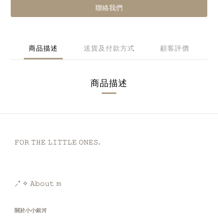
聯絡我們
商品描述
送貨及付款方式
顧客評價
商品描述
𝙵𝙾𝚁 𝚃𝙷𝙴 𝙻𝙸𝚃𝚃𝙻𝙴 𝙾𝙽𝙴𝚂.
⸝⁺ ✧ 𝙰𝚋𝚘𝚞𝚝 𝚖
關於小小銀河