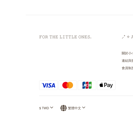
𝙵𝙾𝚁 𝚃𝙷𝙴 𝙻𝙸𝚃𝚃𝙻𝙴 𝙾𝙽𝙴𝚂.
⸝⁺ ✧ 𝙰
關於小
連結與
會員制
$
TWD
繁體中文