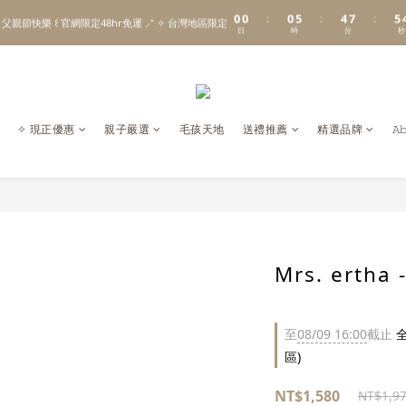
1
1
1
6
5
8
6
0
0
0
5
4
7
5
:
:
:
\ Welcome to 𝙻𝚒𝚝𝚝𝚕𝚎 𝙼𝚒𝚕𝚔𝚢 𝚆𝚊𝚢  ✨ For the Little Ones. /
 父親節快樂 ꒰ 官網限定48hr免運 ⸝⁺ ✧ 台灣地區限定
日
時
分
秒
4
3
6
4
3
2
5
3
2
1
4
2
新註冊會員贈 $𝟷𝟶𝟶 購物金✨新客首單輸碼「𝙽𝙴𝚆𝟸𝟶𝟸𝟼」享 𝟿 折優惠
1
0
3
1
0
2
0
\ Welcome to 𝙻𝚒𝚝𝚝𝚕𝚎 𝙼𝚒𝚕𝚔𝚢 𝚆𝚊𝚢  ✨ For the Little Ones. /
1
✧ 現正優惠
親子嚴選
毛孩天地
送禮推薦
精選品牌
𝙰
0
Mrs. erth
至
08/09 16:00
截止
全
區)
NT$1,580
NT$1,9