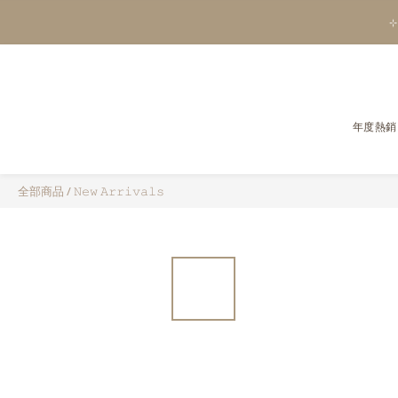
⊹
年度熱銷
全部商品
/
𝙽𝚎𝚠 𝙰𝚛𝚛𝚒𝚟𝚊𝚕𝚜