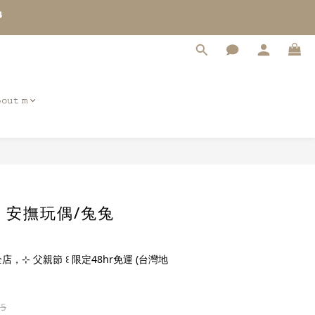
4
3
2
1
0
𝚘𝚞𝚝 𝚖
a - 安撫玩偶/兔兔
店，⊹ 父親節 ꒰ 限定48hr免運 (台灣地
75