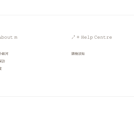
𝚋𝚘𝚞𝚝 𝚖
⸝⁺ ✧ 𝙷𝚎𝚕𝚙 𝙲𝚎𝚗𝚝𝚛𝚎
小銀河
購物須知
探訪
度