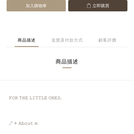
加入購物車
立即購買
商品描述
送貨及付款方式
顧客評價
商品描述
𝙵𝙾𝚁 𝚃𝙷𝙴 𝙻𝙸𝚃𝚃𝙻𝙴 𝙾𝙽𝙴𝚂.
⸝⁺ ✧ 𝙰𝚋𝚘𝚞𝚝 𝚖