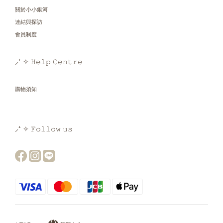
關於小小銀河
連結與探訪
會員制度
⸝⁺ ✧ 𝙷𝚎𝚕𝚙 𝙲𝚎𝚗𝚝𝚛𝚎
購物須知
⸝⁺ ✧ 𝙵𝚘𝚕𝚕𝚘𝚠 𝚞𝚜