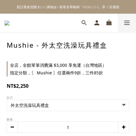
新註冊會員贈 $𝟷𝟶𝟶 購物金✨新客首單輸碼「𝙽𝙴𝚆𝟸𝟶𝟸𝟼」享 𝟿 折優惠
\ Welcome to 𝙻𝚒𝚝𝚝𝚕𝚎 𝙼𝚒𝚕𝚔𝚢 𝚆𝚊𝚢  ✨ For the Little Ones. /
全館單筆消費滿 $𝟹𝟶𝟶𝟶 即享免運 ⸝⁺ ✧ 台灣地區限定
\ Welcome to 𝙻𝚒𝚝𝚝𝚕𝚎 𝙼𝚒𝚕𝚔𝚢 𝚆𝚊𝚢  ✨ For the Little Ones. /
Mushie - 外太空洗澡玩具禮盒
全店，全館單筆消費滿 $3,000 享免運（台灣地區）
指定分類，〖 Mushie 〗任選兩件9折，三件85折
NT$2,250
款式
數量