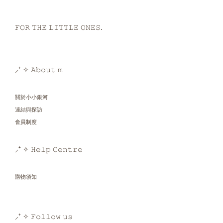
𝙵𝙾𝚁 𝚃𝙷𝙴 𝙻𝙸𝚃𝚃𝙻𝙴 𝙾𝙽𝙴𝚂.
⸝⁺ ✧ 𝙰𝚋𝚘𝚞𝚝 𝚖
關於小小銀河
連結與探訪
會員制度
⸝⁺ ✧ 𝙷𝚎𝚕𝚙 𝙲𝚎𝚗𝚝𝚛𝚎
購物須知
⸝⁺ ✧ 𝙵𝚘𝚕𝚕𝚘𝚠 𝚞𝚜