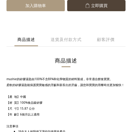
加入購物車
立即購買
商品描述
送貨及付款方式
顧客評價
商品描述
mushie的矽膠湯匙由100%不含BPA和化學物質的材料製成，非常適合餵食寶寶。
柔軟的矽膠湯匙能保護寶寶敏感的牙齦和新長出的牙齒，讓您和寶寶的用餐時光更加愉快！
【產 地】中國
【材 質】100%食品級矽膠
【尺 寸】15.87 公分
【年 齡】6個月以上適用
注意事項
請在大人的陪伴下讓幼兒使用本產品。