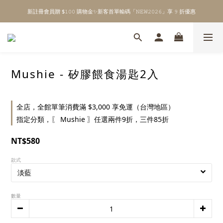
新註冊會員贈 $𝟷𝟶𝟶 購物金✨新客首單輸碼「𝙽𝙴𝚆𝟸𝟶𝟸𝟼」享 𝟿 折優惠
\ Welcome to 𝙻𝚒𝚝𝚝𝚕𝚎 𝙼𝚒𝚕𝚔𝚢 𝚆𝚊𝚢  ✨ For the Little Ones. /
全館單筆消費滿 $𝟹𝟶𝟶𝟶 即享免運 ⸝⁺ ✧ 台灣地區限定
\ Welcome to 𝙻𝚒𝚝𝚝𝚕𝚎 𝙼𝚒𝚕𝚔𝚢 𝚆𝚊𝚢  ✨ For the Little Ones. /
Mushie - 矽膠餵食湯匙2入
全店，全館單筆消費滿 $3,000 享免運（台灣地區）
指定分類，〖 Mushie 〗任選兩件9折，三件85折
NT$580
款式
數量