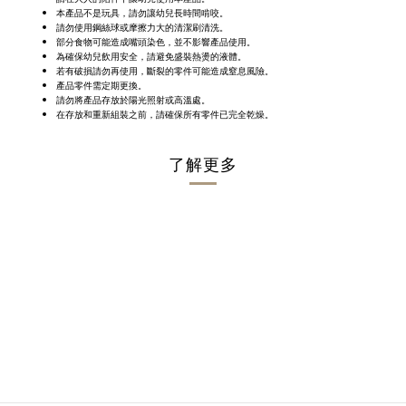
本產品不是玩具，請勿讓幼兒長時間啃咬。
請勿使用鋼絲球或摩擦力大的清潔刷清洗。
部分食物可能造成嘴頭染色，並不影響產品使用。
為確保幼兒飲用安全，請避免盛裝熱燙的液體。
若有破損請勿再使用，斷裂的零件可能造成窒息風險。
產品零件需定期更換。
請勿將產品存放於陽光照射或高溫處。
在存放和重新組裝之前，請確保所有零件已完全乾燥。
了解更多