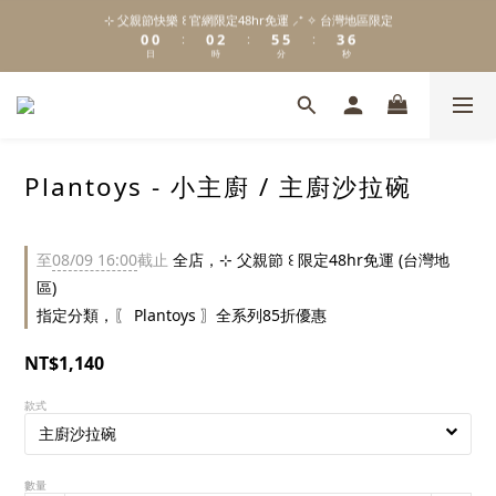
1
1
1
3
6
6
4
7
⊹ 父親節快樂 ꒰ 官網限定48hr免運 ⸝⁺ ✧ 台灣地區限定
\ Welcome to 𝙻𝚒𝚝𝚝𝚕𝚎 𝙼𝚒𝚕𝚔𝚢 𝚆𝚊𝚢  ✨ For the Little Ones. /
0
0
0
2
5
5
3
6
:
:
:
日
時
分
秒
1
4
4
2
5
0
3
3
1
4
2
2
0
3
新註冊會員贈 $𝟷𝟶𝟶 購物金✨新客首單輸碼「𝙽𝙴𝚆𝟸𝟶𝟸𝟼」享 𝟿 折優惠
1
1
2
0
0
1
0
Plantoys - 小主廚 / 主廚沙拉碗
\ Welcome to 𝙻𝚒𝚝𝚝𝚕𝚎 𝙼𝚒𝚕𝚔𝚢 𝚆𝚊𝚢  ✨ For the Little Ones. /
至
08/09 16:00
截止
全店，⊹ 父親節 ꒰ 限定48hr免運 (台灣地
區)
指定分類，〖 Plantoys 〗全系列85折優惠
NT$1,140
款式
數量