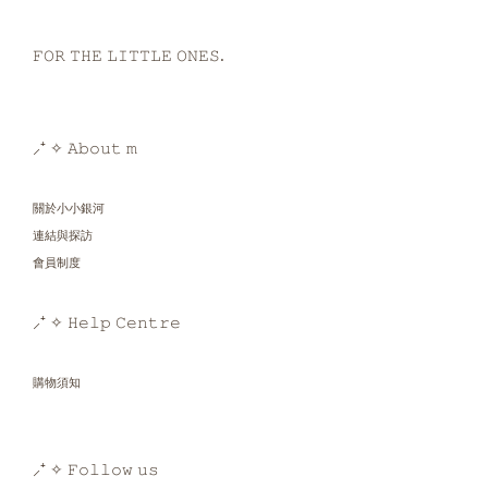
𝙵𝙾𝚁 𝚃𝙷𝙴 𝙻𝙸𝚃𝚃𝙻𝙴 𝙾𝙽𝙴𝚂.
⸝⁺ ✧ 𝙰𝚋𝚘𝚞𝚝 𝚖
關於小小銀河
連結與探訪
會員制度
⸝⁺ ✧ 𝙷𝚎𝚕𝚙 𝙲𝚎𝚗𝚝𝚛𝚎
購物須知
⸝⁺ ✧ 𝙵𝚘𝚕𝚕𝚘𝚠 𝚞𝚜