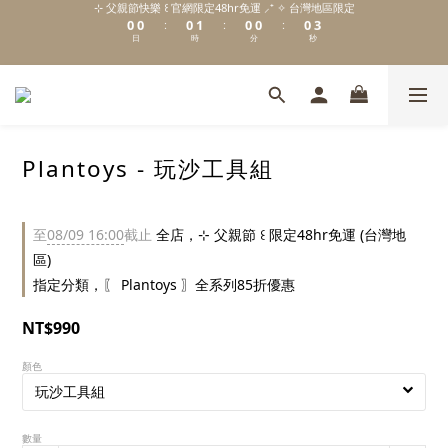
0
0
0
1
0
0
0
3
:
:
:
\ Welcome to 𝙻𝚒𝚝𝚝𝚕𝚎 𝙼𝚒𝚕𝚔𝚢 𝚆𝚊𝚢  ✨ For the Little Ones. /
日
時
分
秒
0
2
1
0
新註冊會員贈 $𝟷𝟶𝟶 購物金✨新客首單輸碼「𝙽𝙴𝚆𝟸𝟶𝟸𝟼」享 𝟿 折優惠
\ Welcome to 𝙻𝚒𝚝𝚝𝚕𝚎 𝙼𝚒𝚕𝚔𝚢 𝚆𝚊𝚢  ✨ For the Little Ones. /
Plantoys - 玩沙工具組
至
08/09 16:00
截止
全店，⊹ 父親節 ꒰ 限定48hr免運 (台灣地
區)
指定分類，〖 Plantoys 〗全系列85折優惠
NT$990
顏色
數量