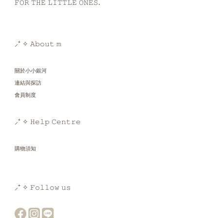
𝙵𝙾𝚁 𝚃𝙷𝙴 𝙻𝙸𝚃𝚃𝙻𝙴 𝙾𝙽𝙴𝚂.
⸝⁺ ✧ 𝙰𝚋𝚘𝚞𝚝 𝚖
關於小小銀河
連結與探訪
會員制度
⸝⁺ ✧ 𝙷𝚎𝚕𝚙 𝙲𝚎𝚗𝚝𝚛𝚎
購物須知
⸝⁺ ✧ 𝙵𝚘𝚕𝚕𝚘𝚠 𝚞𝚜