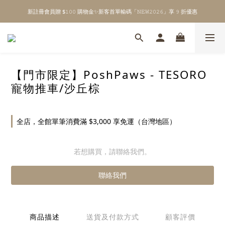
新註冊會員贈 $𝟷𝟶𝟶 購物金✨新客首單輸碼「𝙽𝙴𝚆𝟸𝟶𝟸𝟼」享 𝟿 折優惠
\ Welcome to 𝙻𝚒𝚝𝚝𝚕𝚎 𝙼𝚒𝚕𝚔𝚢 𝚆𝚊𝚢  ✨ For the Little Ones. /
全館單筆消費滿 $𝟹𝟶𝟶𝟶 即享免運 ⸝⁺ ✧ 台灣地區限定
\ Welcome to 𝙻𝚒𝚝𝚝𝚕𝚎 𝙼𝚒𝚕𝚔𝚢 𝚆𝚊𝚢  ✨ For the Little Ones. /
【門市限定】PoshPaws - TESORO
寵物推車/沙丘棕
全店，全館單筆消費滿 $3,000 享免運（台灣地區）
若想購買，請聯絡我們。
聯絡我們
商品描述
送貨及付款方式
顧客評價