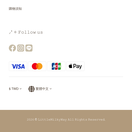
購物須知
⸝⁺ ✧ 𝙵𝚘𝚕𝚕𝚘𝚠 𝚞𝚜
$
TWD
繁體中文
𝟸𝟶𝟸𝟼 © 𝙻𝚒𝚝𝚝𝚕𝚎𝙼𝚒𝚕𝚔𝚢𝚆𝚊𝚢 𝙰𝚕𝚕 𝚁𝚒𝚐𝚑𝚝𝚜 𝚁𝚎𝚜𝚎𝚛𝚟𝚎𝚍.