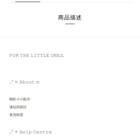
商品描述
𝙵𝙾𝚁 𝚃𝙷𝙴 𝙻𝙸𝚃𝚃𝙻𝙴 𝙾𝙽𝙴𝚂.
⸝⁺ ✧ 𝙰𝚋𝚘𝚞𝚝 𝚖
關於小小銀河
連結與探訪
會員制度
⸝⁺ ✧ 𝙷𝚎𝚕𝚙 𝙲𝚎𝚗𝚝𝚛𝚎