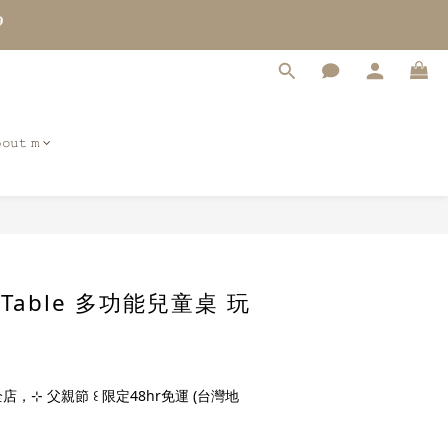
9
8
7
6
5
4
3
𝚘𝚞𝚝 𝚖
2
1
0
立即購買
MuTable 多功能兒童桌 玩
店，⊹ 父親節 ꒰ 限定48hr免運 (台灣地