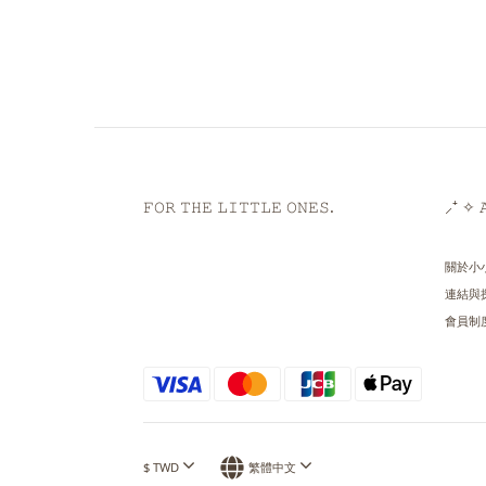
𝙵𝙾𝚁 𝚃𝙷𝙴 𝙻𝙸𝚃𝚃𝙻𝙴 𝙾𝙽𝙴𝚂.
⸝⁺ ✧ 𝙰
關於小
連結與
會員制
$
TWD
繁體中文