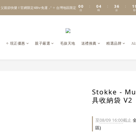
1
1
1
5
4
7
2
0
0
0
4
3
6
1
:
:
:
\ Welcome to 𝙻𝚒𝚝𝚝𝚕𝚎 𝙼𝚒𝚕𝚔𝚢 𝚆𝚊𝚢  ✨ For the Little Ones. /
 父親節快樂 ꒰ 官網限定48hr免運 ⸝⁺ ✧ 台灣地區限定
日
時
分
秒
3
2
5
0
2
1
4
1
0
3
新註冊會員贈 $𝟷𝟶𝟶 購物金✨新客首單輸碼「𝙽𝙴𝚆𝟸𝟶𝟸𝟼」享 𝟿 折優惠
0
2
1
\ Welcome to 𝙻𝚒𝚝𝚝𝚕𝚎 𝙼𝚒𝚕𝚔𝚢 𝚆𝚊𝚢  ✨ For the Little Ones. /
0
✧ 現正優惠
親子嚴選
毛孩天地
送禮推薦
精選品牌
𝙰
Stokke - 
具收納袋 V2
至
08/09 16:00
截止
全
區)