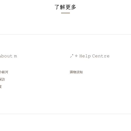
了解更多
𝚋𝚘𝚞𝚝 𝚖
⸝⁺ ✧ 𝙷𝚎𝚕𝚙 𝙲𝚎𝚗𝚝𝚛𝚎
小銀河
購物須知
探訪
度