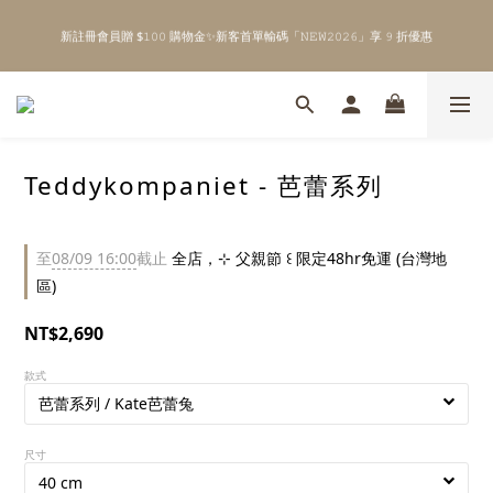
6
3
5
1
4
\ Welcome to 𝙻𝚒𝚝𝚝𝚕𝚎 𝙼𝚒𝚕𝚔𝚢 𝚆𝚊𝚢  ✨ For the Little Ones. /
5
2
4
0
3
新註冊會員贈 $𝟷𝟶𝟶 購物金✨新客首單輸碼「𝙽𝙴𝚆𝟸𝟶𝟸𝟼」享 𝟿 折優惠
4
1
3
2
3
0
2
1
2
1
0
1
0
\ Welcome to 𝙻𝚒𝚝𝚝𝚕𝚎 𝙼𝚒𝚕𝚔𝚢 𝚆𝚊𝚢  ✨ For the Little Ones. /
0
Teddykompaniet - 芭蕾系列
至
08/09 16:00
截止
全店，⊹ 父親節 ꒰ 限定48hr免運 (台灣地
區)
NT$2,690
款式
尺寸