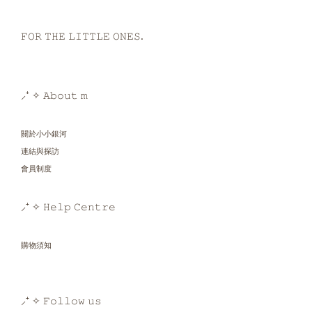
𝙵𝙾𝚁 𝚃𝙷𝙴 𝙻𝙸𝚃𝚃𝙻𝙴 𝙾𝙽𝙴𝚂.
⸝⁺ ✧ 𝙰𝚋𝚘𝚞𝚝 𝚖
關於小小銀河
連結與探訪
會員制度
⸝⁺ ✧ 𝙷𝚎𝚕𝚙 𝙲𝚎𝚗𝚝𝚛𝚎
購物須知
⸝⁺ ✧ 𝙵𝚘𝚕𝚕𝚘𝚠 𝚞𝚜