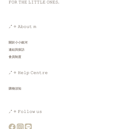
𝙵𝙾𝚁 𝚃𝙷𝙴 𝙻𝙸𝚃𝚃𝙻𝙴 𝙾𝙽𝙴𝚂.
⸝⁺ ✧ 𝙰𝚋𝚘𝚞𝚝 𝚖
關於小小銀河
連結與探訪
會員制度
⸝⁺ ✧ 𝙷𝚎𝚕𝚙 𝙲𝚎𝚗𝚝𝚛𝚎
購物須知
⸝⁺ ✧ 𝙵𝚘𝚕𝚕𝚘𝚠 𝚞𝚜