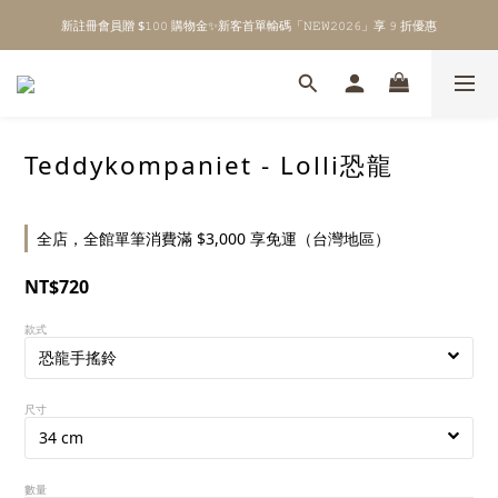
新註冊會員贈 $𝟷𝟶𝟶 購物金✨新客首單輸碼「𝙽𝙴𝚆𝟸𝟶𝟸𝟼」享 𝟿 折優惠
\ Welcome to 𝙻𝚒𝚝𝚝𝚕𝚎 𝙼𝚒𝚕𝚔𝚢 𝚆𝚊𝚢  ✨ For the Little Ones. /
全館單筆消費滿 $𝟹𝟶𝟶𝟶 即享免運 ⸝⁺ ✧ 台灣地區限定
\ Welcome to 𝙻𝚒𝚝𝚝𝚕𝚎 𝙼𝚒𝚕𝚔𝚢 𝚆𝚊𝚢  ✨ For the Little Ones. /
Teddykompaniet - Lolli恐龍
全店，全館單筆消費滿 $3,000 享免運（台灣地區）
NT$720
款式
尺寸
數量