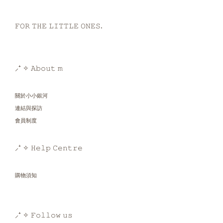
𝙵𝙾𝚁 𝚃𝙷𝙴 𝙻𝙸𝚃𝚃𝙻𝙴 𝙾𝙽𝙴𝚂.
⸝⁺ ✧ 𝙰𝚋𝚘𝚞𝚝 𝚖
關於小小銀河
連結與探訪
會員制度
⸝⁺ ✧ 𝙷𝚎𝚕𝚙 𝙲𝚎𝚗𝚝𝚛𝚎
購物須知
⸝⁺ ✧ 𝙵𝚘𝚕𝚕𝚘𝚠 𝚞𝚜