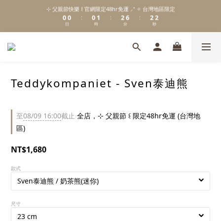
1
1
1
2
3
7
3
3
⊹ 父親節快樂 ꒰ 官網限定48hr免運 ⸝⁺ ✧ 台灣地區限定
\ Welcome to 𝙻𝚒𝚝𝚝𝚕𝚎 𝙼𝚒𝚕𝚔𝚢 𝚆𝚊𝚢  ✨ For the Little Ones. /
0
0
0
1
2
6
2
2
:
:
:
日
時
分
秒
0
1
5
1
1
0
4
0
0
3
新註冊會員贈 $𝟷𝟶𝟶 購物金✨新客首單輸碼「𝙽𝙴𝚆𝟸𝟶𝟸𝟼」享 𝟿 折優惠
2
1
0
Teddykompaniet - Sven泰迪熊
\ Welcome to 𝙻𝚒𝚝𝚝𝚕𝚎 𝙼𝚒𝚕𝚔𝚢 𝚆𝚊𝚢  ✨ For the Little Ones. /
至
08/09 16:00
截止
全店，⊹ 父親節 ꒰ 限定48hr免運 (台灣地
區)
NT$1,680
款式
尺寸