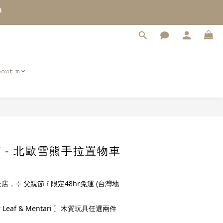
3
2
1
0
𝚘𝚞𝚝 𝚖
立即購買
eaf - 北歐雪熊手拉置物車
店，⊹ 父親節 ꒰ 限定48hr免運 (台灣地
 Leaf & Mentari 〗木質玩具任選兩件