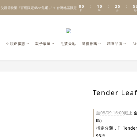
1
1
2
1
3
6
6
0
0
1
0
2
5
5
:
:
:
\ Welcome to 𝙻𝚒𝚝𝚝𝚕𝚎 𝙼𝚒𝚕𝚔𝚢 𝚆𝚊𝚢  ✨ For the Little Ones. /
 父親節快樂 ꒰ 官網限定48hr免運 ⸝⁺ ✧ 台灣地區限定
日
時
分
秒
0
1
4
4
0
3
3
2
2
新註冊會員贈 $𝟷𝟶𝟶 購物金✨新客首單輸碼「𝙽𝙴𝚆𝟸𝟶𝟸𝟼」享 𝟿 折優惠
1
1
0
0
\ Welcome to 𝙻𝚒𝚝𝚝𝚕𝚎 𝙼𝚒𝚕𝚔𝚢 𝚆𝚊𝚢  ✨ For the Little Ones. /
✧ 現正優惠
親子嚴選
毛孩天地
送禮推薦
精選品牌
𝙰
Tender L
至
08/09 16:00
截止
全
區)
指定分類，〖 Tender
95折