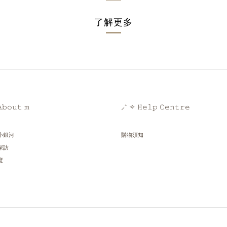
了解更多
𝚋𝚘𝚞𝚝 𝚖
⸝⁺ ✧ 𝙷𝚎𝚕𝚙 𝙲𝚎𝚗𝚝𝚛𝚎
小銀河
購物須知
探訪
度