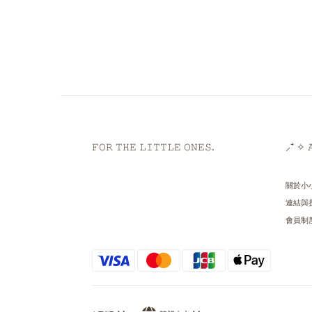
𝙵𝙾𝚁 𝚃𝙷𝙴 𝙻𝙸𝚃𝚃𝙻𝙴 𝙾𝙽𝙴𝚂.
⸝⁺ ✧ 𝙰
關於小
連結與
會員制