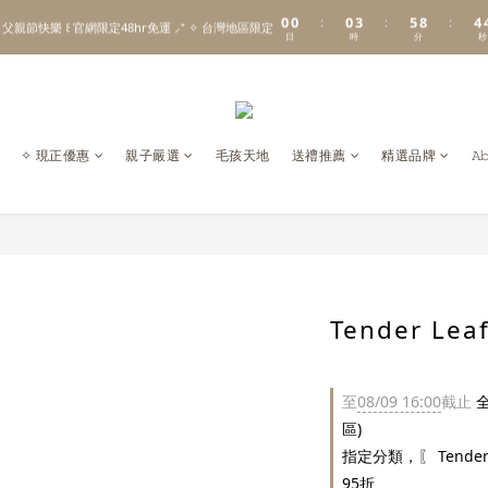
1
1
1
4
6
9
5
0
0
0
3
5
8
4
:
:
:
\ Welcome to 𝙻𝚒𝚝𝚝𝚕𝚎 𝙼𝚒𝚕𝚔𝚢 𝚆𝚊𝚢  ✨ For the Little Ones. /
 父親節快樂 ꒰ 官網限定48hr免運 ⸝⁺ ✧ 台灣地區限定
日
時
分
秒
2
4
7
3
1
3
6
2
0
2
5
1
新註冊會員贈 $𝟷𝟶𝟶 購物金✨新客首單輸碼「𝙽𝙴𝚆𝟸𝟶𝟸𝟼」享 𝟿 折優惠
1
4
0
0
3
\ Welcome to 𝙻𝚒𝚝𝚝𝚕𝚎 𝙼𝚒𝚕𝚔𝚢 𝚆𝚊𝚢  ✨ For the Little Ones. /
2
✧ 現正優惠
親子嚴選
毛孩天地
送禮推薦
精選品牌
𝙰
1
0
Tender L
至
08/09 16:00
截止
全
區)
指定分類，〖 Tender
95折