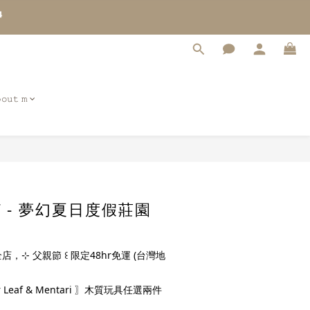
5
4
3
2
1
0
𝚘𝚞𝚝 𝚖
立即購買
eaf - 夢幻夏日度假莊園
店，⊹ 父親節 ꒰ 限定48hr免運 (台灣地
 Leaf & Mentari 〗木質玩具任選兩件