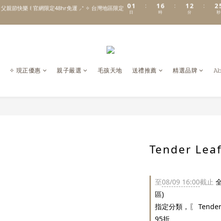
 父親節快樂 ꒰ 官網限定48hr免運 ⸝⁺ ✧ 台灣地區限定
日
時
分
秒
0
0
5
0
1
1
\ Welcome to 𝙻𝚒𝚝𝚝𝚕𝚎 𝙼𝚒𝚕𝚔𝚢 𝚆𝚊𝚢  ✨ For the Little Ones. /
4
0
0
3
新註冊會員贈 $𝟷𝟶𝟶 購物金✨新客首單輸碼「𝙽𝙴𝚆𝟸𝟶𝟸𝟼」享 𝟿 折優惠
2
1
\ Welcome to 𝙻𝚒𝚝𝚝𝚕𝚎 𝙼𝚒𝚕𝚔𝚢 𝚆𝚊𝚢  ✨ For the Little Ones. /
0
✧ 現正優惠
親子嚴選
毛孩天地
送禮推薦
精選品牌
𝙰
Tender L
至
08/09 16:00
截止
全
區)
指定分類，〖 Tender
95折