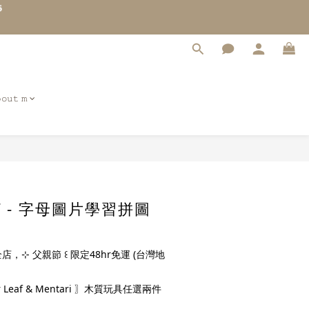
4
3
2
1
0
𝚘𝚞𝚝 𝚖
立即購買
eaf - 字母圖片學習拼圖
店，⊹ 父親節 ꒰ 限定48hr免運 (台灣地
 Leaf & Mentari 〗木質玩具任選兩件