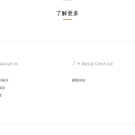
了解更多
𝚋𝚘𝚞𝚝 𝚖
⸝⁺ ✧ 𝙷𝚎𝚕𝚙 𝙲𝚎𝚗𝚝𝚛𝚎
小銀河
購物須知
探訪
度