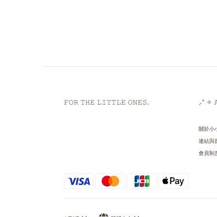
𝙵𝙾𝚁 𝚃𝙷𝙴 𝙻𝙸𝚃𝚃𝙻𝙴 𝙾𝙽𝙴𝚂.
⸝⁺ ✧ 𝙰
關於小
連結與
會員制