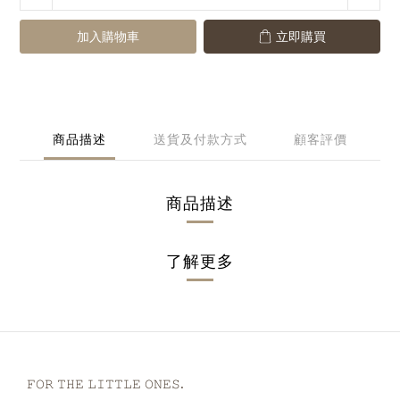
加入購物車
立即購買
商品描述
送貨及付款方式
顧客評價
商品描述
了解更多
𝙵𝙾𝚁 𝚃𝙷𝙴 𝙻𝙸𝚃𝚃𝙻𝙴 𝙾𝙽𝙴𝚂.