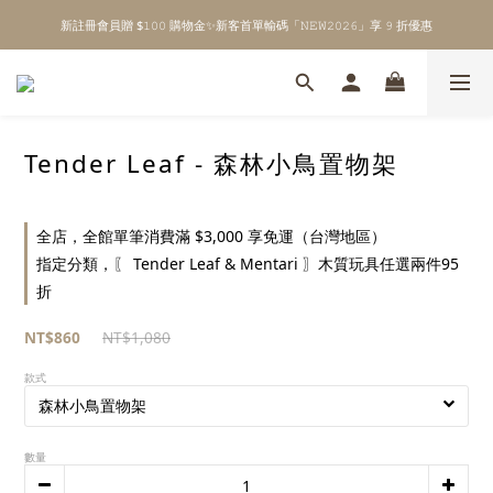
新註冊會員贈 $𝟷𝟶𝟶 購物金✨新客首單輸碼「𝙽𝙴𝚆𝟸𝟶𝟸𝟼」享 𝟿 折優惠
\ Welcome to 𝙻𝚒𝚝𝚝𝚕𝚎 𝙼𝚒𝚕𝚔𝚢 𝚆𝚊𝚢  ✨ For the Little Ones. /
全館單筆消費滿 $𝟹𝟶𝟶𝟶 即享免運 ⸝⁺ ✧ 台灣地區限定
\ Welcome to 𝙻𝚒𝚝𝚝𝚕𝚎 𝙼𝚒𝚕𝚔𝚢 𝚆𝚊𝚢  ✨ For the Little Ones. /
Tender Leaf - 森林小鳥置物架
全店，全館單筆消費滿 $3,000 享免運（台灣地區）
指定分類，〖 Tender Leaf & Mentari 〗木質玩具任選兩件95
折
NT$860
NT$1,080
款式
數量