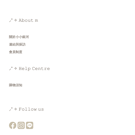
⸝⁺ ✧ 𝙰𝚋𝚘𝚞𝚝 𝚖
關於小小銀河
連結與探訪
會員制度
⸝⁺ ✧ 𝙷𝚎𝚕𝚙 𝙲𝚎𝚗𝚝𝚛𝚎
購物須知
⸝⁺ ✧ 𝙵𝚘𝚕𝚕𝚘𝚠 𝚞𝚜