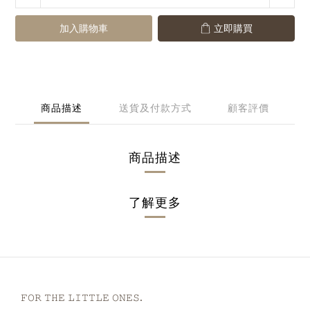
加入購物車
立即購買
商品描述
送貨及付款方式
顧客評價
商品描述
了解更多
𝙵𝙾𝚁 𝚃𝙷𝙴 𝙻𝙸𝚃𝚃𝙻𝙴 𝙾𝙽𝙴𝚂.