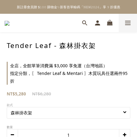
新註冊會員贈 $𝟷𝟶𝟶 購物金✨新客首單輸碼「𝙽𝙴𝚆𝟸𝟶𝟸𝟼」享 𝟿 折優惠
\ Welcome to 𝙻𝚒𝚝𝚝𝚕𝚎 𝙼𝚒𝚕𝚔𝚢 𝚆𝚊𝚢  ✨ For the Little Ones. /
全館單筆消費滿 $𝟹𝟶𝟶𝟶 即享免運 ⸝⁺ ✧ 台灣地區限定
\ Welcome to 𝙻𝚒𝚝𝚝𝚕𝚎 𝙼𝚒𝚕𝚔𝚢 𝚆𝚊𝚢  ✨ For the Little Ones. /
Tender Leaf - 森林掛衣架
全店，全館單筆消費滿 $3,000 享免運（台灣地區）
指定分類，〖 Tender Leaf & Mentari 〗木質玩具任選兩件95
折
NT$5,280
NT$6,280
款式
數量