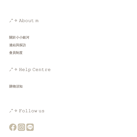
⸝⁺ ✧ 𝙰𝚋𝚘𝚞𝚝 𝚖
關於小小銀河
連結與探訪
會員制度
⸝⁺ ✧ 𝙷𝚎𝚕𝚙 𝙲𝚎𝚗𝚝𝚛𝚎
購物須知
⸝⁺ ✧ 𝙵𝚘𝚕𝚕𝚘𝚠 𝚞𝚜