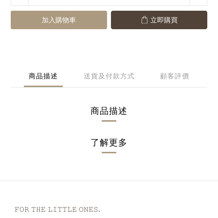
加入購物車
立即購買
商品描述
送貨及付款方式
顧客評價
商品描述
了解更多
𝙵𝙾𝚁 𝚃𝙷𝙴 𝙻𝙸𝚃𝚃𝙻𝙴 𝙾𝙽𝙴𝚂.