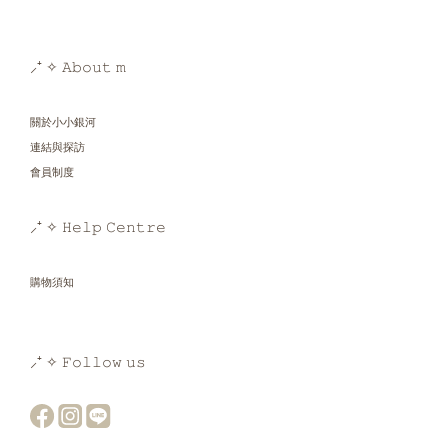
⸝⁺ ✧ 𝙰𝚋𝚘𝚞𝚝 𝚖
關於小小銀河
連結與探訪
會員制度
⸝⁺ ✧ 𝙷𝚎𝚕𝚙 𝙲𝚎𝚗𝚝𝚛𝚎
購物須知
⸝⁺ ✧ 𝙵𝚘𝚕𝚕𝚘𝚠 𝚞𝚜