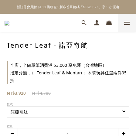
新註冊會員贈 $𝟷𝟶𝟶 購物金✨新客首單輸碼「𝙽𝙴𝚆𝟸𝟶𝟸𝟼」享 𝟿 折優惠
\ Welcome to 𝙻𝚒𝚝𝚝𝚕𝚎 𝙼𝚒𝚕𝚔𝚢 𝚆𝚊𝚢  ✨ For the Little Ones. /
全館單筆消費滿 $𝟹𝟶𝟶𝟶 即享免運 ⸝⁺ ✧ 台灣地區限定
\ Welcome to 𝙻𝚒𝚝𝚝𝚕𝚎 𝙼𝚒𝚕𝚔𝚢 𝚆𝚊𝚢  ✨ For the Little Ones. /
Tender Leaf - 諾亞奇航
全店，全館單筆消費滿 $3,000 享免運（台灣地區）
指定分類，〖 Tender Leaf & Mentari 〗木質玩具任選兩件95
折
NT$3,920
NT$4,780
款式
數量