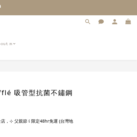
4
3
2
1
0
𝚘𝚞𝚝 𝚖
立即購買
oufflé 吸管型抗菌不鏽鋼
店，⊹ 父親節 ꒰ 限定48hr免運 (台灣地