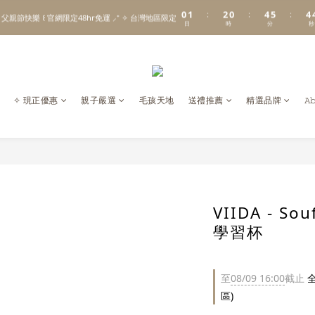
1
2
3
1
5
6
5
0
1
2
0
4
5
4
:
:
:
\ Welcome to 𝙻𝚒𝚝𝚝𝚕𝚎 𝙼𝚒𝚕𝚔𝚢 𝚆𝚊𝚢  ✨ For the Little Ones. /
 父親節快樂 ꒰ 官網限定48hr免運 ⸝⁺ ✧ 台灣地區限定
日
時
分
秒
0
1
3
4
3
0
2
3
2
1
2
1
新註冊會員贈 $𝟷𝟶𝟶 購物金✨新客首單輸碼「𝙽𝙴𝚆𝟸𝟶𝟸𝟼」享 𝟿 折優惠
0
1
0
0
\ Welcome to 𝙻𝚒𝚝𝚝𝚕𝚎 𝙼𝚒𝚕𝚔𝚢 𝚆𝚊𝚢  ✨ For the Little Ones. /
✧ 現正優惠
親子嚴選
毛孩天地
送禮推薦
精選品牌
𝙰
VIIDA - S
學習杯
至
08/09 16:00
截止
全
區)