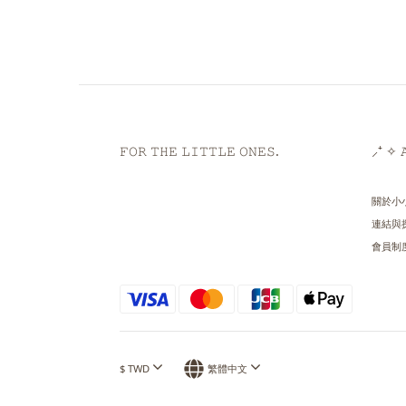
𝙵𝙾𝚁 𝚃𝙷𝙴 𝙻𝙸𝚃𝚃𝙻𝙴 𝙾𝙽𝙴𝚂.
⸝⁺ ✧ 𝙰
關於小
連結與
會員制
$
TWD
繁體中文