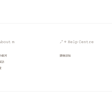
𝚋𝚘𝚞𝚝 𝚖
⸝⁺ ✧ 𝙷𝚎𝚕𝚙 𝙲𝚎𝚗𝚝𝚛𝚎
小銀河
購物須知
探訪
度