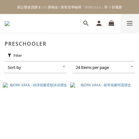
新註冊會員贈 $𝟷𝟶𝟶 購物金✨新客首單輸碼「𝙽𝙴𝚆𝟸𝟶𝟸𝟼」享 𝟿 折優惠
\ Welcome to 𝙻𝚒𝚝𝚝𝚕𝚎 𝙼𝚒𝚕𝚔𝚢 𝚆𝚊𝚢  ✨ For the Little Ones. /
全館單筆消費滿 $𝟹𝟶𝟶𝟶 即享免運 ⸝⁺ ✧ 台灣地區限定
\ Welcome to 𝙻𝚒𝚝𝚝𝚕𝚎 𝙼𝚒𝚕𝚔𝚢 𝚆𝚊𝚢  ✨ For the Little Ones. /
PRESCHOOLER
Filter
Sort by
24 Items per page