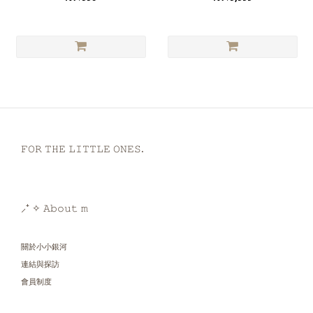
𝙵𝙾𝚁 𝚃𝙷𝙴 𝙻𝙸𝚃𝚃𝙻𝙴 𝙾𝙽𝙴𝚂.
⸝⁺ ✧ 𝙰𝚋𝚘𝚞𝚝 𝚖
關於小小銀河
連結與探訪
會員制度