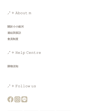
⸝⁺ ✧ 𝙰𝚋𝚘𝚞𝚝 𝚖
關於小小銀河
連結與探訪
會員制度
⸝⁺ ✧ 𝙷𝚎𝚕𝚙 𝙲𝚎𝚗𝚝𝚛𝚎
購物須知
⸝⁺ ✧ 𝙵𝚘𝚕𝚕𝚘𝚠 𝚞𝚜