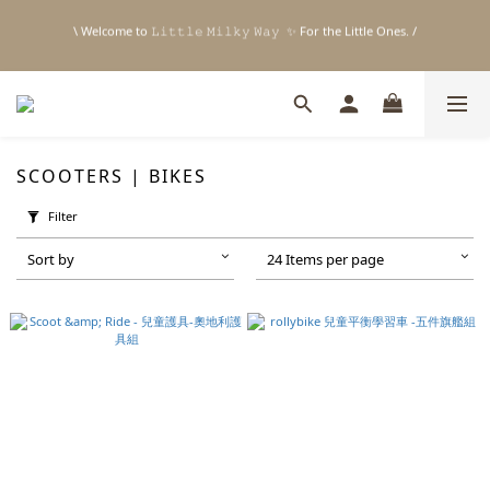
4
4
4
8
8
6
4
\ Welcome to 𝙻𝚒𝚝𝚝𝚕𝚎 𝙼𝚒𝚕𝚔𝚢 𝚆𝚊𝚢  ✨ For the Little Ones. /
\ Welcome to 𝙻𝚒𝚝𝚝𝚕𝚎 𝙼𝚒𝚕𝚔𝚢 𝚆𝚊𝚢  ✨ For the Little Ones. /
3
3
3
7
7
5
3
2
2
2
6
6
9
4
2
1
1
1
5
5
8
3
1
⊹ 父親節快樂 ꒰ 官網限定48hr免運 ⸝⁺ ✧ 台灣地區限定
0
0
0
4
4
7
2
0
:
:
:
Days
Hours
Minutes
Seconds
3
3
6
1
2
2
5
0
1
1
4
新註冊會員贈 $𝟷𝟶𝟶 購物金✨新客首單輸碼「𝙽𝙴𝚆𝟸𝟶𝟸𝟼」享 𝟿 折優惠
0
0
3
SCOOTERS | BIKES
2
1
Filter
0
\ Welcome to 𝙻𝚒𝚝𝚝𝚕𝚎 𝙼𝚒𝚕𝚔𝚢 𝚆𝚊𝚢  ✨ For the Little Ones. /
Sort by
24 Items per page