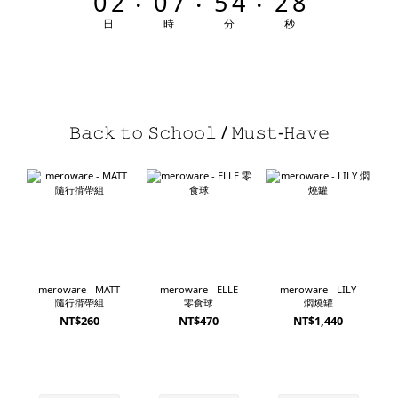
0
2
0
7
5
4
2
7
1
6
4
3
1
6
日
時
分
秒
0
5
3
2
0
5
4
2
1
4
3
1
0
3
𝙱𝚊𝚌𝚔 𝚝𝚘 𝚂𝚌𝚑𝚘𝚘𝚕 / 𝙼𝚞𝚜𝚝-𝙷𝚊𝚟𝚎
2
0
2
1
1
0
0
meroware - MATT
meroware - ELLE
meroware - LILY
隨行揹帶組
零食球
燜燒罐
NT$260
NT$470
NT$1,440