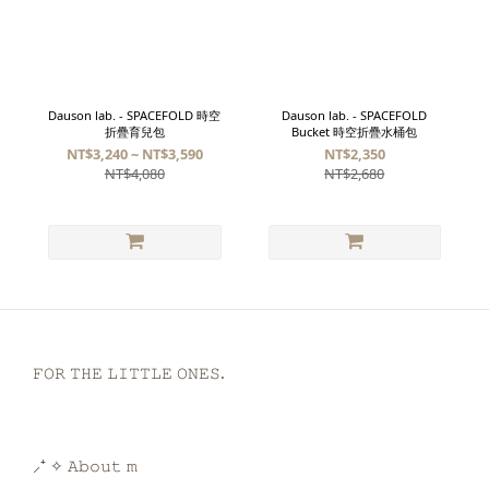
Dauson lab. - SPACEFOLD 時空
Dauson lab. - SPACEFOLD
折疊育兒包
Bucket 時空折疊水桶包
NT$3,240 ~ NT$3,590
NT$2,350
NT$4,080
NT$2,680
𝙵𝙾𝚁 𝚃𝙷𝙴 𝙻𝙸𝚃𝚃𝙻𝙴 𝙾𝙽𝙴𝚂.
⸝⁺ ✧ 𝙰𝚋𝚘𝚞𝚝 𝚖