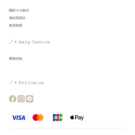
關於小小銀河
連結與探訪
會員制度
⸝⁺ ✧ 𝙷𝚎𝚕𝚙 𝙲𝚎𝚗𝚝𝚛𝚎
購物須知
⸝⁺ ✧ 𝙵𝚘𝚕𝚕𝚘𝚠 𝚞𝚜