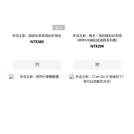
售完
禾流文創 - 謝謝你來當我的好朋友
禾流文創 - 晚安！我的睡前好習慣
(神奇OK蹦貼紙遊戲系列書)
NT$380
NT$299