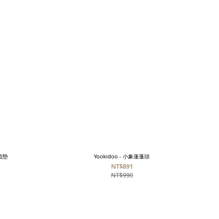
戲墊
Yookidoo - 小象蓮蓬頭
NT$891
NT$990