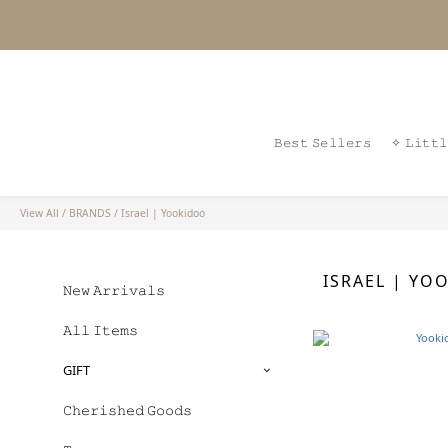
⊹
𝙱𝚎𝚜𝚝 𝚂𝚎𝚕𝚕𝚎𝚛𝚜
✧ 𝙻𝚒𝚝𝚝𝚕
View All
/
BRANDS
/
Israel | Yookidoo
ISRAEL | YO
𝙽𝚎𝚠 𝙰𝚛𝚛𝚒𝚟𝚊𝚕𝚜
𝙰𝚕𝚕 𝙸𝚝𝚎𝚖𝚜
GIFT
𝙲𝚑𝚎𝚛𝚒𝚜𝚑𝚎𝚍 𝙶𝚘𝚘𝚍𝚜