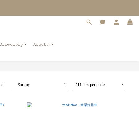
6
5
nds
4
3
2
1
0
𝙳𝚒𝚛𝚎𝚌𝚝𝚘𝚛𝚢
𝙰𝚋𝚘𝚞𝚝 𝚖
Sort by
24 Items per page
ter