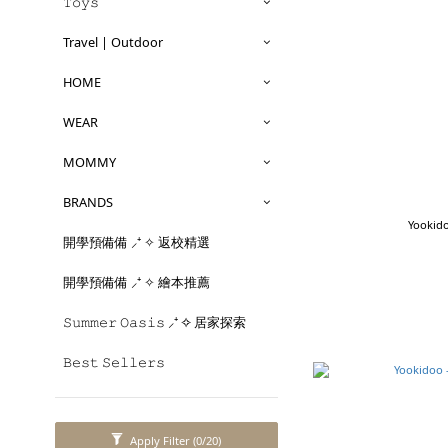
𝚃𝚘𝚢𝚜
Travel | Outdoor
HOME
WEAR
MOMMY
BRANDS
Yooki
開學預備備 ⸝⁺ ✧ 返校精選
開學預備備 ⸝⁺ ✧ 繪本推薦
𝚂𝚞𝚖𝚖𝚎𝚛 𝙾𝚊𝚜𝚒𝚜 ⸝⁺ ✧ 居家探索
𝙱𝚎𝚜𝚝 𝚂𝚎𝚕𝚕𝚎𝚛𝚜
Apply Filter
(0/20)