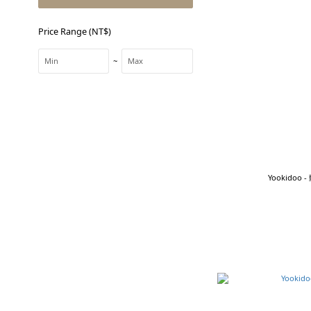
Price Range (NT$)
~
Yookido