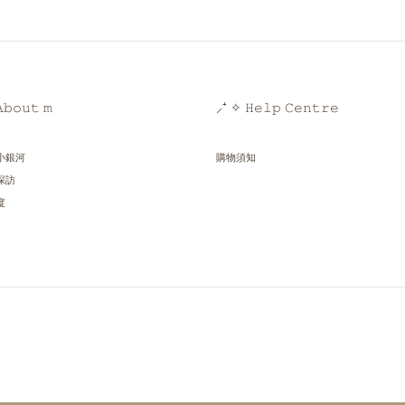
𝚋𝚘𝚞𝚝 𝚖
⸝⁺ ✧ 𝙷𝚎𝚕𝚙 𝙲𝚎𝚗𝚝𝚛𝚎
小銀河
購物須知
探訪
度