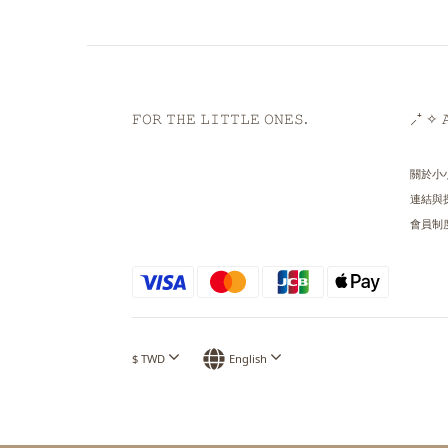
𝙵𝙾𝚁 𝚃𝙷𝙴 𝙻𝙸𝚃𝚃𝙻𝙴 𝙾𝙽𝙴𝚂.
⸝⁺ ✧ 𝙰
關於小
連結與
會員制
$
TWD
English