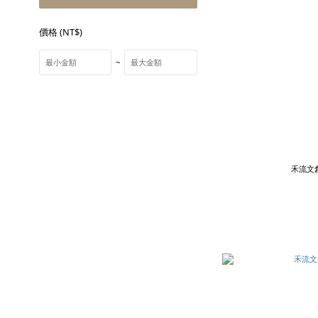
價格 (NT$)
~
禾流文創