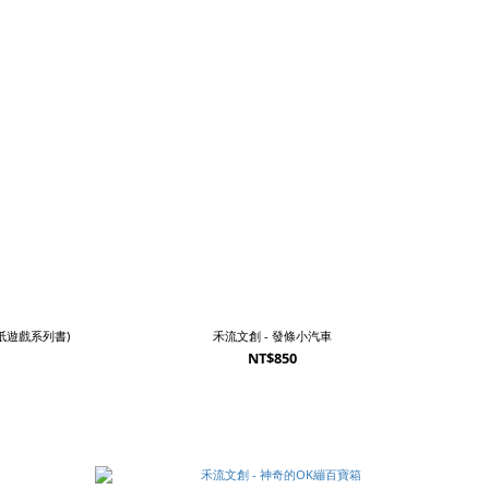
紙遊戲系列書)
禾流文創 - 發條小汽車
NT$850