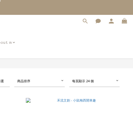
𝚘𝚞𝚝 𝚖
商品排序
每頁顯示 24 個
篩選