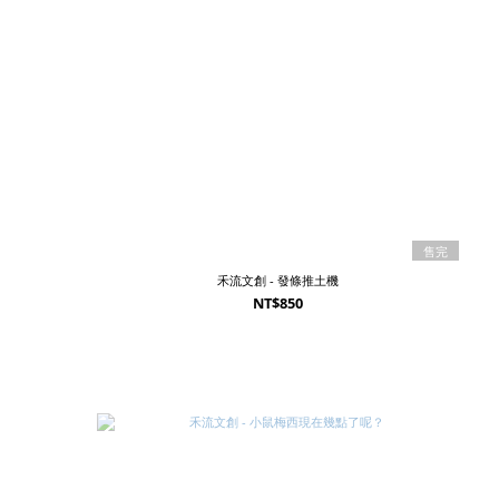
售完
禾流文創 - 發條推土機
NT$850