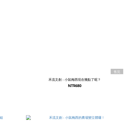
售完
禾流文創 - 小鼠梅西現在幾點了呢？
NT$680