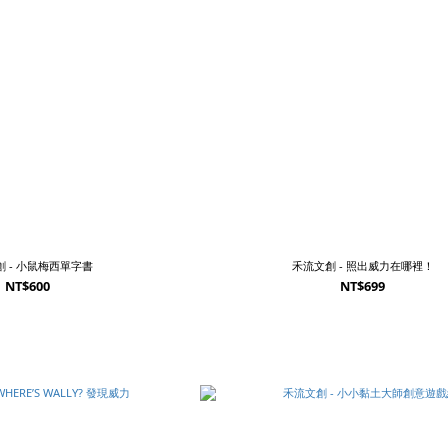
 - 小鼠梅西單字書
禾流文創 - 照出威力在哪裡！
NT$600
NT$699