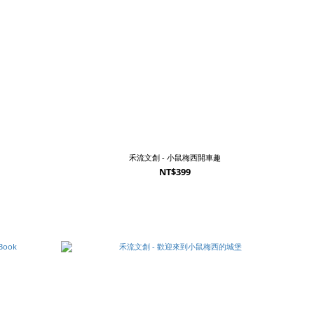
禾流文創 - 小鼠梅西開車趣
NT$399