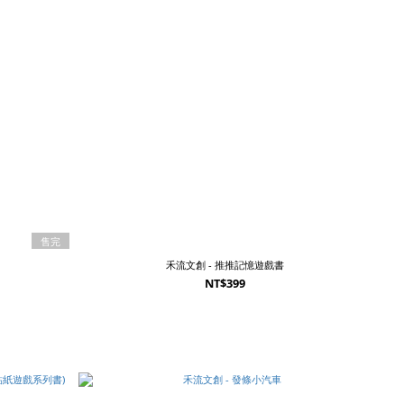
售完
禾流文創 - 推推記憶遊戲書
NT$399