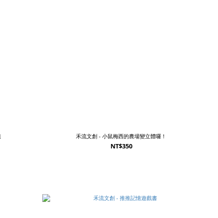
組
禾流文創 - 小鼠梅西的農場變立體囉！
NT$350