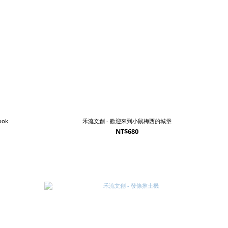
ook
禾流文創 - 歡迎來到小鼠梅西的城堡
NT$680