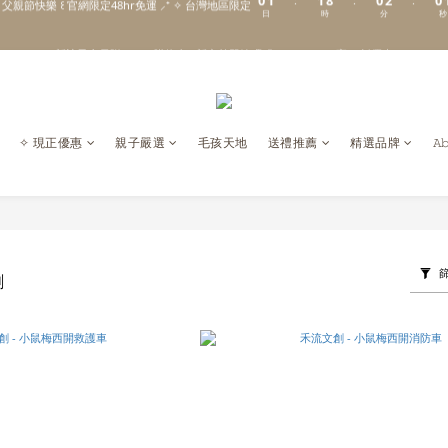
6
0
\ Welcome to 𝙻𝚒𝚝𝚝𝚕𝚎 𝙼𝚒𝚕𝚔𝚢 𝚆𝚊𝚢  ✨ For the Little Ones. /
5
新註冊會員贈 $𝟷𝟶𝟶 購物金✨新客首單輸碼「𝙽𝙴𝚆𝟸𝟶𝟸𝟼」享 𝟿 折優惠
4
3
\ Welcome to 𝙻𝚒𝚝𝚝𝚕𝚎 𝙼𝚒𝚕𝚔𝚢 𝚆𝚊𝚢  ✨ For the Little Ones. /
2
1
0
✧ 現正優惠
親子嚴選
毛孩天地
送禮推薦
精選品牌
𝙰
創