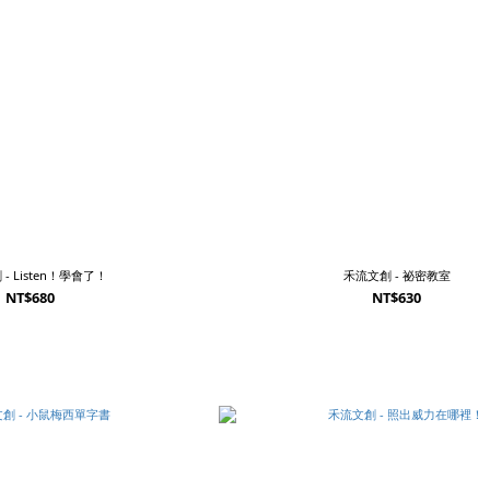
- Listen！學會了！
禾流文創 - 祕密教室
NT$680
NT$630