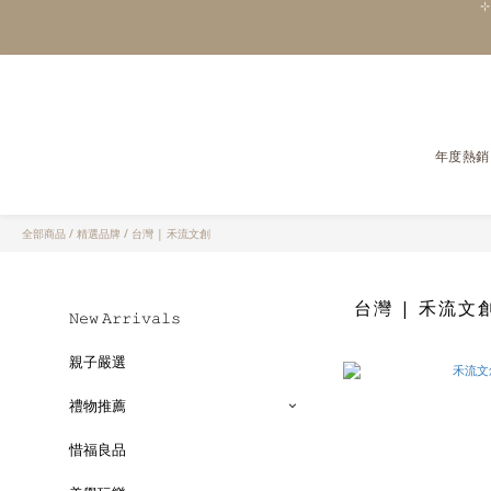
年度熱銷
全部商品
/
精選品牌
/
台灣 | 禾流文創
台灣 | 禾流文
𝙽𝚎𝚠 𝙰𝚛𝚛𝚒𝚟𝚊𝚕𝚜
親子嚴選
禮物推薦
惜福良品