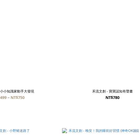
- 小小知識家動手大發現
禾流文創 - 寶寶認知有聲書
499 ~ NT$750
NT$780