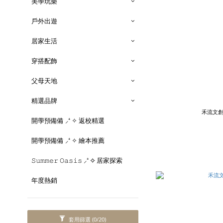
美學玩樂
戶外出遊
居家生活
穿搭配飾
父母天地
精選品牌
禾流文創
開學預備備 ⸝⁺ ✧ 返校精選
開學預備備 ⸝⁺ ✧ 繪本推薦
𝚂𝚞𝚖𝚖𝚎𝚛 𝙾𝚊𝚜𝚒𝚜 ⸝⁺ ✧ 居家探索
年度熱銷
套用篩選
(0/20)