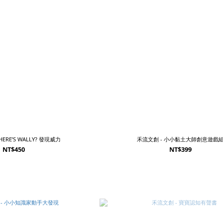
ERE’S WALLY? 發現威力
禾流文創 - 小小黏土大師創意遊戲
NT$450
NT$399