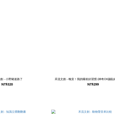
創 - 小野豬迷路了
禾流文創 - 晚安！我的睡前好習慣 (神奇OK蹦貼
NT$320
NT$299