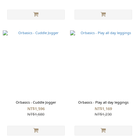
Orbasics - Cuddle Jogger
Orbasics - Play all day leggings
NT$1,596
NT$1,169
NT$1,680
NT$1,230