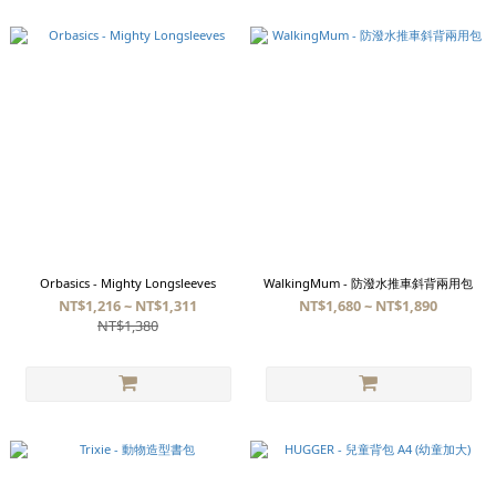
Orbasics - Mighty Longsleeves
WalkingMum - 防潑水推車斜背兩用包
NT$1,216 ~ NT$1,311
NT$1,680 ~ NT$1,890
NT$1,380