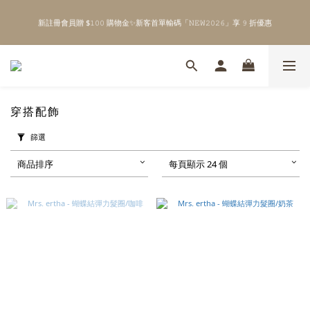
3
5
0
\ Welcome to 𝙻𝚒𝚝𝚝𝚕𝚎 𝙼𝚒𝚕𝚔𝚢 𝚆𝚊𝚢  ✨ For the Little Ones. /
2
4
新註冊會員贈 $𝟷𝟶𝟶 購物金✨新客首單輸碼「𝙽𝙴𝚆𝟸𝟶𝟸𝟼」享 𝟿 折優惠
1
3
0
2
1
0
\ Welcome to 𝙻𝚒𝚝𝚝𝚕𝚎 𝙼𝚒𝚕𝚔𝚢 𝚆𝚊𝚢  ✨ For the Little Ones. /
穿搭配飾
篩選
商品排序
每頁顯示 24 個