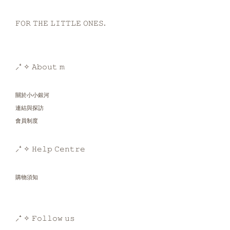
𝙵𝙾𝚁 𝚃𝙷𝙴 𝙻𝙸𝚃𝚃𝙻𝙴 𝙾𝙽𝙴𝚂.
⸝⁺ ✧ 𝙰𝚋𝚘𝚞𝚝 𝚖
關於小小銀河
連結與探訪
會員制度
⸝⁺ ✧ 𝙷𝚎𝚕𝚙 𝙲𝚎𝚗𝚝𝚛𝚎
購物須知
⸝⁺ ✧ 𝙵𝚘𝚕𝚕𝚘𝚠 𝚞𝚜