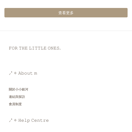
查看更多
𝙵𝙾𝚁 𝚃𝙷𝙴 𝙻𝙸𝚃𝚃𝙻𝙴 𝙾𝙽𝙴𝚂.
⸝⁺ ✧ 𝙰𝚋𝚘𝚞𝚝 𝚖
關於小小銀河
連結與探訪
會員制度
⸝⁺ ✧ 𝙷𝚎𝚕𝚙 𝙲𝚎𝚗𝚝𝚛𝚎