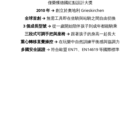
僅榮獲德國紅點設計大獎
2010 年 →
創立於奧地利 Grieskirchen
全球首創 →
無需工具即在坐騎與站騎之間自由切換
3 個成長型號 →
從一歲開始陪伴孩子到成年都能騎乘
三段式可調手把與座椅 →
跟著孩子的身高一起長大
重心轉移直覺操控 →
在玩樂中自然訓練平衡感與協調力
多國安全認證
→ 符合歐盟 EN71、EN14619 等國際標準