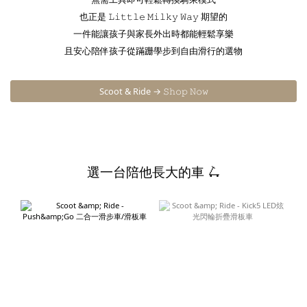
也正是 𝙻𝚒𝚝𝚝𝚕𝚎 𝙼𝚒𝚕𝚔𝚢 𝚆𝚊𝚢 期望的
一件能讓孩子與家長外出時都能輕鬆享樂
且安心陪伴孩子從蹣跚學步到自由滑行的選物
Scoot & Ride → 𝚂𝚑𝚘𝚙 𝙽𝚘𝚠
選一台陪他長大的車 🛴