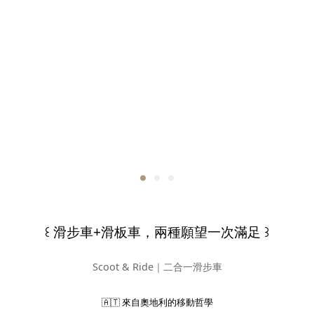
꒰ 滑步車+滑板車，兩種願望一次滿足 ꒱
Scoot & Ride｜二合一滑步車
🇦🇹 來自奧地利的移動哲學