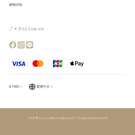
購物須知
⸝⁺ ✧ 𝙵𝚘𝚕𝚕𝚘𝚠 𝚞𝚜
$
TWD
繁體中文
𝟸𝟶𝟸𝟼 © 𝙻𝚒𝚝𝚝𝚕𝚎𝙼𝚒𝚕𝚔𝚢𝚆𝚊𝚢 𝙰𝚕𝚕 𝚁𝚒𝚐𝚑𝚝𝚜 𝚁𝚎𝚜𝚎𝚛𝚟𝚎𝚍.