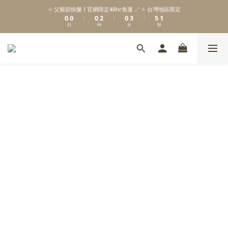
2
1
1
1
3
1
4
6
1
⊹ 父親節快樂 ꒰ 官網限定48hr免運 ⸝⁺ ✧ 台灣地區限定
\ Welcome to 𝙻𝚒𝚝𝚝𝚕𝚎 𝙼𝚒𝚕𝚔𝚢 𝚆𝚊𝚢  ✨ For the Little Ones. /
0
0
0
2
0
3
5
:
:
:
0
日
時
分
秒
1
2
4
0
1
3
0
2
新註冊會員贈 $𝟷𝟶𝟶 購物金✨新客首單輸碼「𝙽𝙴𝚆𝟸𝟶𝟸𝟼」享 𝟿 折優惠
1
0
\ Welcome to 𝙻𝚒𝚝𝚝𝚕𝚎 𝙼𝚒𝚕𝚔𝚢 𝚆𝚊𝚢  ✨ For the Little Ones. /