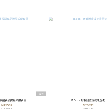
售完
- 矽膠副食品擠壓式餵食器
B.Box - 矽膠附蓋握把吸盤碗
NT$502
NT$391