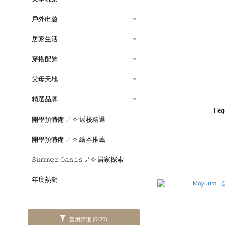
戶外出遊
居家生活
穿搭配飾
父母天地
精選品牌
Heg
開學預備備 ⸝⁺ ✧ 返校精選
開學預備備 ⸝⁺ ✧ 繪本推薦
𝚂𝚞𝚖𝚖𝚎𝚛 𝙾𝚊𝚜𝚒𝚜 ⸝⁺ ✧ 居家探索
年度熱銷
套用篩選
(0/20)