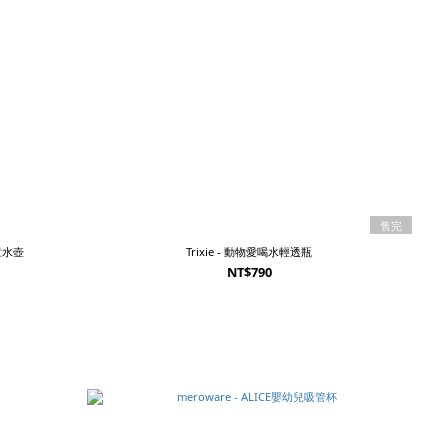
售完
兒童水壺
Trixie - 動物愛喝水輕透瓶
NT$790