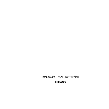
meroware - MATT 隨行揹帶組
NT$260