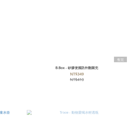
售完
B.Box - 矽膠便攜防外翻圍兜
NT$349
NT$410