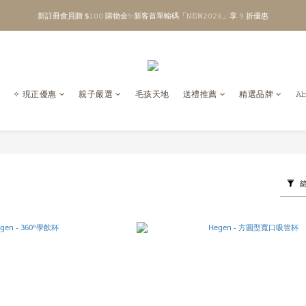
\ Welcome to 𝙻𝚒𝚝𝚝𝚕𝚎 𝙼𝚒𝚕𝚔𝚢 𝚆𝚊𝚢  ✨ For the Little Ones. /
全館單筆消費滿 $𝟹𝟶𝟶𝟶 即享免運 ⸝⁺ ✧ 台灣地區限定
\ Welcome to 𝙻𝚒𝚝𝚝𝚕𝚎 𝙼𝚒𝚕𝚔𝚢 𝚆𝚊𝚢  ✨ For the Little Ones. /
✧ 現正優惠
親子嚴選
毛孩天地
送禮推薦
精選品牌
𝙰