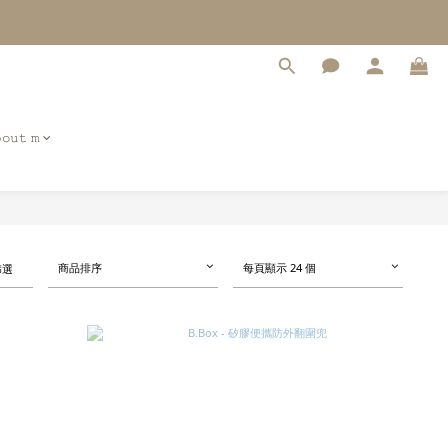
𝚘𝚞𝚝 𝚖
商品排序
每頁顯示 24 個
篩選