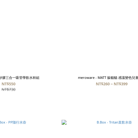
- 全矽膠三合一吸管學飲水杯組
meroware - MATT 躲貓貓 感溫變色
NT$550
NT$260 ~ NT$399
NT$730