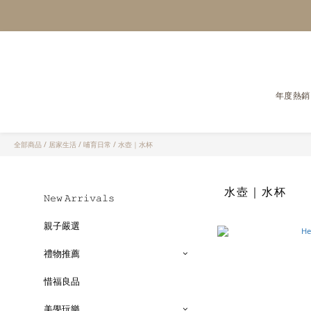
年度熱銷
全部商品
/
居家生活
/
哺育日常
/
水壺｜水杯
水壺｜水杯
𝙽𝚎𝚠 𝙰𝚛𝚛𝚒𝚟𝚊𝚕𝚜
親子嚴選
禮物推薦
惜福良品
美學玩樂