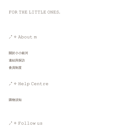
𝙵𝙾𝚁 𝚃𝙷𝙴 𝙻𝙸𝚃𝚃𝙻𝙴 𝙾𝙽𝙴𝚂.
⸝⁺ ✧ 𝙰𝚋𝚘𝚞𝚝 𝚖
關於小小銀河
連結與探訪
會員制度
⸝⁺ ✧ 𝙷𝚎𝚕𝚙 𝙲𝚎𝚗𝚝𝚛𝚎
購物須知
⸝⁺ ✧ 𝙵𝚘𝚕𝚕𝚘𝚠 𝚞𝚜