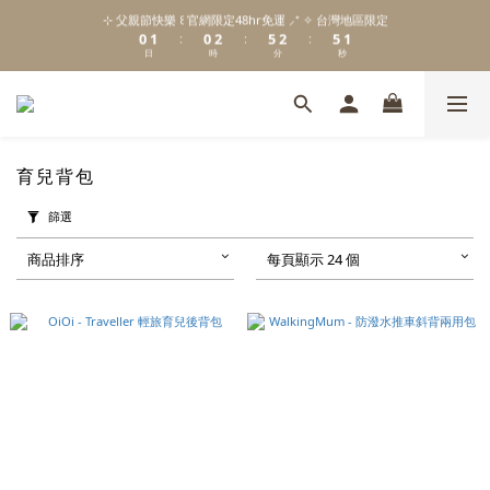
2
1
2
1
3
6
3
6
1
⊹ 父親節快樂 ꒰ 官網限定48hr免運 ⸝⁺ ✧ 台灣地區限定
\ Welcome to 𝙻𝚒𝚝𝚝𝚕𝚎 𝙼𝚒𝚕𝚔𝚢 𝚆𝚊𝚢  ✨ For the Little Ones. /
0
1
0
2
5
2
5
:
:
:
0
日
時
分
秒
0
1
4
1
4
0
3
0
3
2
2
新註冊會員贈 $𝟷𝟶𝟶 購物金✨新客首單輸碼「𝙽𝙴𝚆𝟸𝟶𝟸𝟼」享 𝟿 折優惠
1
1
0
0
育兒背包
\ Welcome to 𝙻𝚒𝚝𝚝𝚕𝚎 𝙼𝚒𝚕𝚔𝚢 𝚆𝚊𝚢  ✨ For the Little Ones. /
篩選
商品排序
每頁顯示 24 個